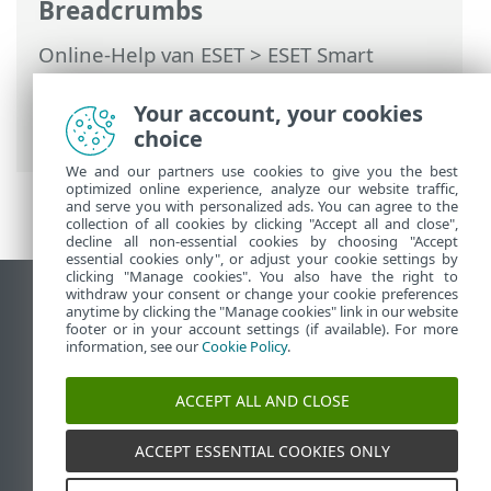
Breadcrumbs
Online-Help van ESET
>
ESET Smart
Security Premium
>
Werken met ESET
Smart Security Premium
>
Instellingen
>
Your account, your cookies
Computerbeveiliging
choice
We and our partners use cookies to give you the best
optimized online experience, analyze our website traffic,
and serve you with personalized ads. You can agree to the
collection of all cookies by clicking "Accept all and close",
decline all non-essential cookies by choosing "Accept
essential cookies only", or adjust your cookie settings by
clicking "Manage cookies". You also have the right to
withdraw your consent or change your cookie preferences
Bureaubladwebsite weergeven
anytime by clicking the "Manage cookies" link in our website
footer or in your account settings (if available). For more
End of Life
information, see our
Cookie Policy
.
ESET Kennisbank
ESET-forum
ACCEPT ALL AND CLOSE
ESET Status Portal
Regionale ondersteuning
ACCEPT ESSENTIAL COOKIES ONLY