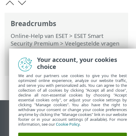
Breadcrumbs
Online-Help van ESET
>
ESET Smart
Security Premium
>
Veelgestelde vragen
>
Hoe productdeactivering op te lossen
van ESET HOME
> Product is niet
Your account, your cookies
geactiveerd
choice
We and our partners use cookies to give you the best
optimized online experience, analyze our website traffic,
and serve you with personalized ads. You can agree to the
collection of all cookies by clicking "Accept all and close",
decline all non-essential cookies by choosing "Accept
essential cookies only", or adjust your cookie settings by
clicking "Manage cookies". You also have the right to
withdraw your consent or change your cookie preferences
Bureaubladwebsite weergeven
anytime by clicking the "Manage cookies" link in our website
footer or in your account settings (if available). For more
End of Life
information, see our
Cookie Policy
.
ESET Kennisbank
ESET-forum