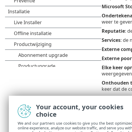
Microsoft St
Onderteken
weer te geven
Reputatie
: d
Services
: de
Externe com
Externe poor
Elke keer op
weergegeven 
Onthouden t
keer dat de 
Regel maken
de actie ont
Your account, your cookies
opneemt met 
choice
Toestaan
: d
We and our partners use cookies to give you the best optimize
online experience, analyze our website traffic, and serve you wit
Weigeren
: d