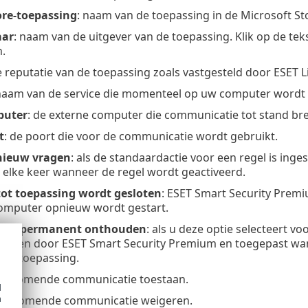
ore-toepassing
: naam van de toepassing in de Microsoft St
aar
: naam van de uitgever van de toepassing. Klik op de teks
.
e reputatie van de toepassing zoals vastgesteld door ESET 
 naam van de service die momenteel op uw computer wordt 
puter
: de externe computer die communicatie tot stand br
t
: de poort die voor de communicatie wordt gebruikt.
nieuw vragen
: als de standaardactie voor een regel is inge
elke keer wanneer de regel wordt geactiveerd.
ot toepassing wordt gesloten
: ESET Smart Security Prem
computer opnieuw wordt gestart.
 en permanent onthouden
: als u deze optie selecteert v
houden door ESET Smart Security Premium en toegepast wa
de toepassing.
e inkomende communicatie toestaan.
d
h
e inkomende communicatie weigeren.