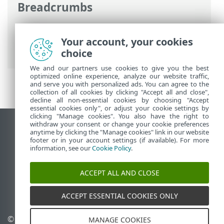
Breadcrumbs
Online-Help van ESET
>
ESET Smart
Security Premium
>
Aan de slag
>
Your account, your cookies
Netwerkbeveiliging configureren
choice
We and our partners use cookies to give you the best
optimized online experience, analyze our website traffic,
and serve you with personalized ads. You can agree to the
collection of all cookies by clicking "Accept all and close",
decline all non-essential cookies by choosing "Accept
essential cookies only", or adjust your cookie settings by
clicking "Manage cookies". You also have the right to
withdraw your consent or change your cookie preferences
Bureaubladwebsite weergeven
anytime by clicking the "Manage cookies" link in our website
footer or in your account settings (if available). For more
End of Life
information, see our
Cookie Policy
.
ESET Kennisbank
ESET-forum
ACCEPT ALL AND CLOSE
ESET Status Portal
Regionale ondersteuning
ACCEPT ESSENTIAL COOKIES ONLY
© 1992 - 2025 ESET, spol. s
Cookies beheren
MANAGE COOKIES