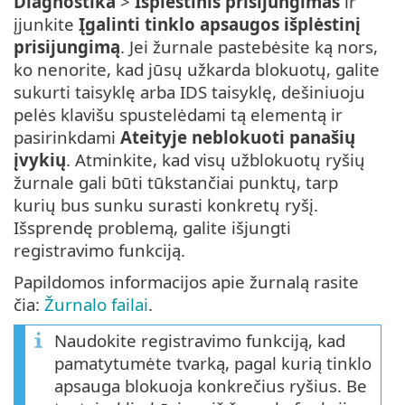
Diagnostika
>
Išplėstinis prisijungimas
ir
įjunkite
Įgalinti tinklo apsaugos išplėstinį
prisijungimą
. Jei žurnale pastebėsite ką nors,
ko nenorite, kad jūsų užkarda blokuotų, galite
sukurti taisyklę arba IDS taisyklę, dešiniuoju
pelės klavišu spustelėdami tą elementą ir
pasirinkdami
Ateityje neblokuoti panašių
įvykių
. Atminkite, kad visų užblokuotų ryšių
žurnale gali būti tūkstančiai punktų, tarp
kurių bus sunku surasti konkretų ryšį.
Išsprendę problemą, galite išjungti
registravimo funkciją.
Papildomos informacijos apie žurnalą rasite
čia:
Žurnalo failai
.
Naudokite registravimo funkciją, kad
pamatytumėte tvarką, pagal kurią tinklo
apsauga blokuoja konkrečius ryšius. Be