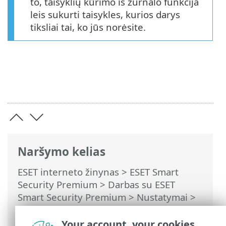
to, taisyklių kūrimo iš žurnalo funkcija
leis sukurti taisykles, kurios darys
tiksliai tai, ko jūs norėsite.
Naršymo kelias
ESET interneto žinynas
>
ESET Smart
Security Premium
>
Darbas su ESET
Smart Security Premium
>
Nustatymai
>
Tinklo apsauga
>
Užkardos problemų
sprendimas
> Registravimas ir taisyklių
Your account, your cookies