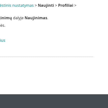
lėstinis nustatymas
>
Naujinti
>
Profiliai
>
jinimų
dalyje
Naujinimas
.
ės.
ius