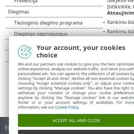
taikykite vi
Įsitikinkite
Atnaujinim
Rankiniu b
•
Rankiniu bū
•
Daugiau inform
Your account, your cookies
Naujinki
•
choice
Kokių ski
•
We and our partners use cookies to give you the best optimize
online experience, analyze our website traffic, and serve you wit
personalized ads. You can agree to the collection of all cookies b
clicking "Accept all and close", decline all non-essential cookies b
choosing "Accept essential cookies only", or adjust your cooki
settings by clicking "Manage cookies". You also have the right t
withdraw your consent or change your cookie preference
anytime by clicking the "Manage cookies" link in our websit
footer or in your account settings (if available). For mor
information, see our
Cookie Policy
.
ACCEPT ALL AND CLOSE
End of Life
ESET žinių bazė
ESET forumas
ESET Status Port