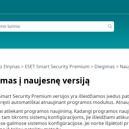
o žinynas
>
ESET Smart Security Premium
>
Diegimas
> Nauj
mas į naujesnę versiją
mart Security Premium versijos yra išleidžiamos įvedus pa
ręsti automatiškai atnaujinant programos modulius. Atnaujin
i atliekant programos naujinimą. Kadangi programos naujini
s tam tikroms sistemų konfigūracijoms, jie išleidžiami atliku
se galimose sistemos konfigūracijose. Jei norite išplėtoti pr