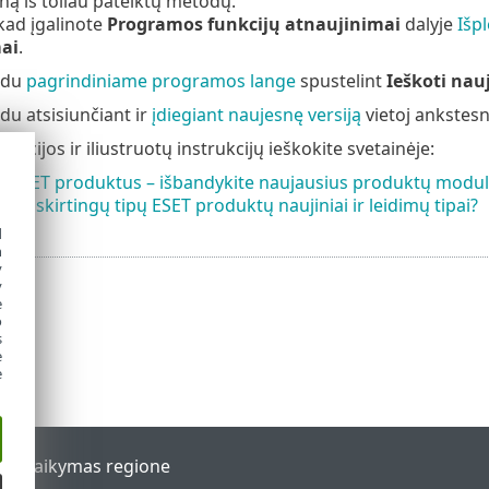
eną iš toliau pateiktų metodų.
, kad įgalinote
Programos funkcijų atnaujinimai
dalyje
Išp
ai
.
ūdu
pagrindiniame programos lange
spustelint
Ieškoti nau
du atsisiunčiant ir
įdiegiant naujesnę versiją
vietoj ankstesn
acijos ir iliustruotų instrukcijų ieškokite svetainėje:
te ESET produktus – išbandykite naujausius produktų modul
riasi skirtingų tipų ESET produktų naujiniai ir leidimų tipai?
d
h
y
y
e
o
s
e
e
al
Palaikymas regione