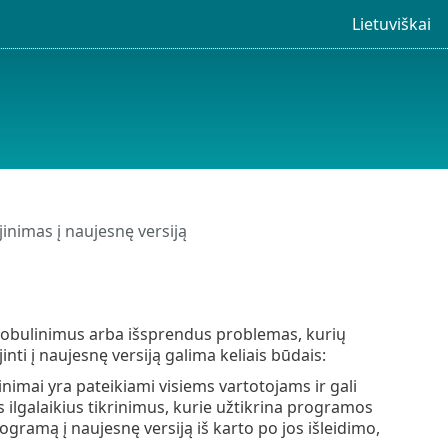
Lietuviškai
inimas į naujesnę versiją
tobulinimus arba išsprendus problemas, kurių
ti į naujesnę versiją galima keliais būdais:
mai yra pateikiami visiems vartotojams ir gali
s ilgalaikius tikrinimus, kurie užtikrina programos
ogramą į naujesnę versiją iš karto po jos išleidimo,