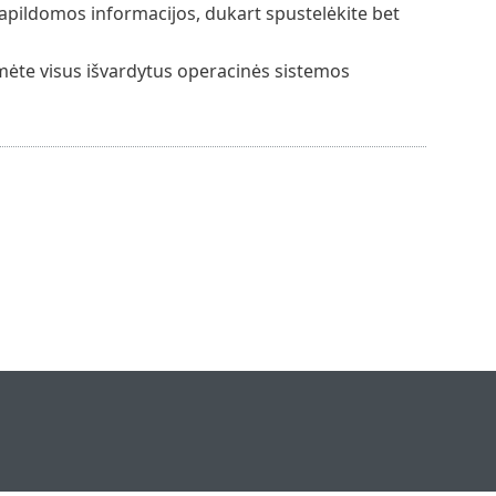
apildomos informacijos, dukart spustelėkite bet
umėte visus išvardytus operacinės sistemos