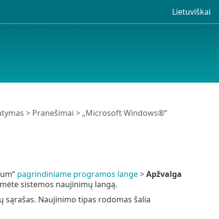
Lietuviškai
tatymas
>
Pranešimai
>
„Microsoft Windows®“
mium“
pagrindiniame programos lange
>
Apžvalga
umėte sistemos naujinimų langą.
mų sąrašas. Naujinimo tipas rodomas šalia