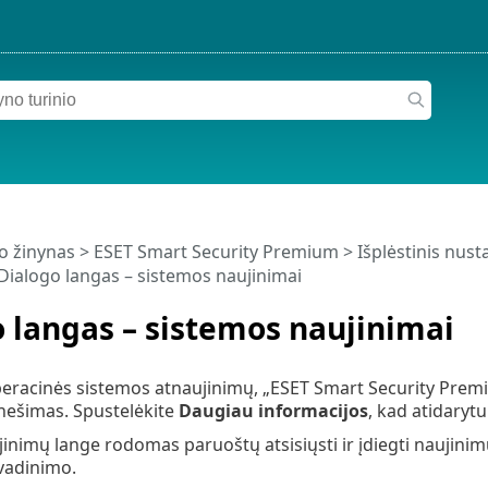
o žinynas
>
ESET Smart Security Premium
>
Išplėstinis nus
Dialogo langas – sistemos naujinimai
 langas – sistemos naujinimai
operacinės sistemos atnaujinimų, „ESET Smart Security Pre
ešimas. Spustelėkite
Daugiau informacijos
, kad atidaryt
inimų lange rodomas paruoštų atsisiųsti ir įdiegti naujini
vadinimo.