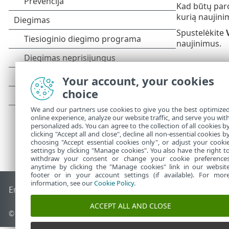
Kad būtų par
kurią naujinim
Spustelėkite
naujinimus.
Your account, your cookies
choice
We and our partners use cookies to give you the best optimize
online experience, analyze our website traffic, and serve you wit
personalized ads. You can agree to the collection of all cookies b
clicking "Accept all and close", decline all non-essential cookies b
choosing "Accept essential cookies only", or adjust your cooki
settings by clicking "Manage cookies". You also have the right t
withdraw your consent or change your cookie preference
anytime by clicking the "Manage cookies" link in our websit
footer or in your account settings (if available). For mor
information, see our
Cookie Policy
.
End of Life
ESET žinių bazė
ESET forumas
ESET Status Port
ACCEPT ALL AND CLOSE
© 1992 - 2025 ESET, spol. s r.o. - Visos teisės saugomos.