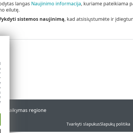
odytas langas
Naujinimo informacija
, kuriame pateikiama p
o eilutę.
Vykdyti sistemos naujinimą
, kad atsisiųstumėte ir įdiegt
d
h
y
y
e
o
s
e
e
al
Palaikymas regione
Tvarkyti slapukus
Slapukų politika