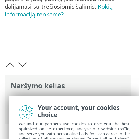
dalijamasi su trečiosiomis šalimis.
Kokią
informaciją renkame?
Naršymo kelias
ESET interneto žinynas
>
ESET Smart
Security Premium
>
Išplėstinis
Your account, your cookies
nustatymas
> Privatumo parametrai
choice
We and our partners use cookies to give you the best
optimized online experience, analyze our website traffic,
and serve you with personalized ads. You can agree to the
collection of all cookies by clicking "Accept all and close",