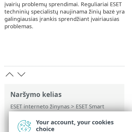
įvairių problemų sprendimai. Reguliariai ESET
techninių specialistų naujinama žinių bazė yra
galingiausias įrankis sprendžiant įvairiausias
problemas.
Naršymo kelias
ESET interneto žinynas
>
ESET Smart
Security Premium
>
Darbas su ESET
Smart Security Premium
> Žinynas ir
Your account, your cookies
palaikymas
choice