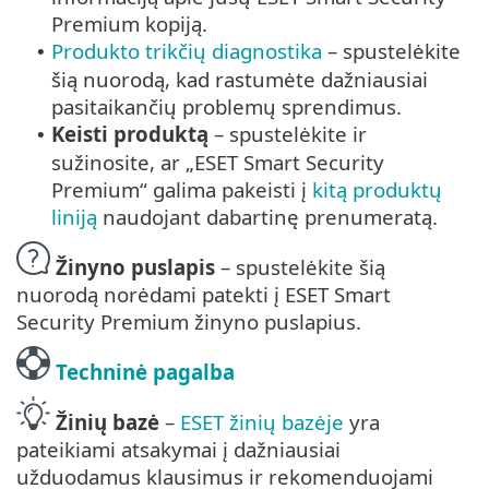
Premium kopiją.
Produkto trikčių diagnostika
– spustelėkite
•
šią nuorodą, kad rastumėte dažniausiai
pasitaikančių problemų sprendimus.
Keisti produktą
– spustelėkite ir
•
sužinosite, ar „ESET Smart Security
Premium“ galima pakeisti į
kitą produktų
liniją
naudojant dabartinę prenumeratą.
Žinyno puslapis
– spustelėkite šią
nuorodą norėdami patekti į ESET Smart
Security Premium žinyno puslapius.
Techninė pagalba
Žinių bazė
–
ESET žinių bazėje
yra
pateikiami atsakymai į dažniausiai
užduodamus klausimus ir rekomenduojami