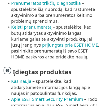
Prenumeratos trikčių diagnostika
–
•
spustelėkite šią nuorodą, kad rastumėte
aktyvinimo arba prenumeratos keitimo
problemų sprendimus.
Keisti prenumeratą
– spustelėkite, kad
•
būtų atidarytas aktyvinimo langas,
kuriame galėsite aktyvinti produktą. Jei
jūsų įrenginys
prijungtas prie ESET HOME
,
pasirinkite prenumeratą iš savo ESET
HOME paskyros arba pridėkite naują.
Įdiegtas produktas
Kas nauja
– spustelėkite, kad
•
atidarytumėte informacijos langą apie
naujas ir patobulintas funkcijas.
Apie ESET Smart Security Premium
– rodo
•
informaciją apie jūsų ESET Smart Security