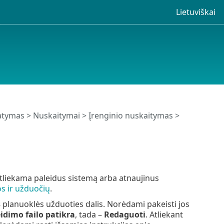
Lietuviškai
tatymas
>
Nuskaitymai
>
Įrenginio nuskaitymas
>
tliekama paleidus sistemą arba atnaujinus
s ir užduočių
.
s
planuoklės užduoties dalis. Norėdami pakeisti jos
dimo failo patikra
, tada –
Redaguoti
. Atliekant