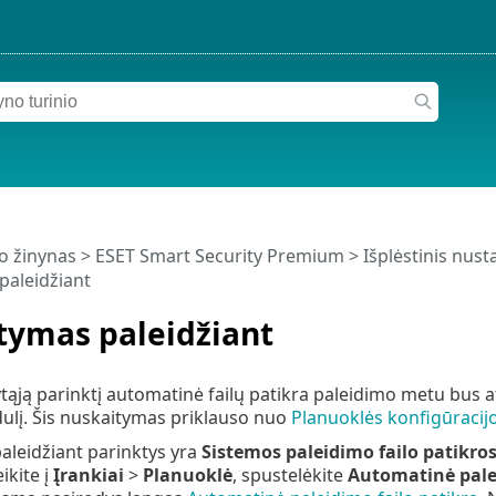
o žinynas
>
ESET Smart Security Premium
>
Išplėstinis nus
paleidžiant
tymas paleidžiant
ąją parinktį automatinė failų patikra paleidimo metu bus a
ulį. Šis nuskaitymas priklauso nuo
Planuoklės konfigūracijo
leidžiant parinktys yra
Sistemos paleidimo failo patikro
ikite į
Įrankiai
>
Planuoklė
, spustelėkite
Automatinė palei