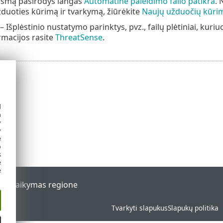
iksmą pasirodys langas
Automatinė paleidimo failo patikra
. 
duoties kūrimą ir tvarkymą, žiūrėkite
Naujų užduočių kūri
– Išplėstinio nustatymo parinktys, pvz., failų plėtiniai, kuri
macijos rasite
ThreatSense
.
d
h
y
y
e
o
s
e
e
al
Palaikymas regione
Tvarkyti slapukus
Slapukų politika