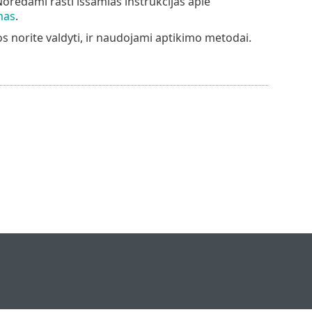
Norėdami rasti išsamias instrukcijas apie
mas
.
uos norite valdyti, ir naudojami aptikimo metodai.