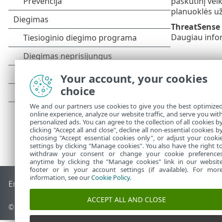
paskutinį ve
planuoklės už
ThreatSense
Daugiau infor
Your account, your cookies
choice
We and our partners use cookies to give you the best optimize
online experience, analyze our website traffic, and serve you wit
personalized ads. You can agree to the collection of all cookies b
clicking "Accept all and close", decline all non-essential cookies b
choosing "Accept essential cookies only", or adjust your cooki
settings by clicking "Manage cookies". You also have the right t
withdraw your consent or change your cookie preference
anytime by clicking the "Manage cookies" link in our websit
footer or in your account settings (if available). For mor
information, see our
Cookie Policy
.
End of Life
ESET žinių bazė
ESET forumas
ESET Status Port
ACCEPT ALL AND CLOSE
© 1992 - 2025 ESET, spol. s r.o. - Visos teisės saugomos.