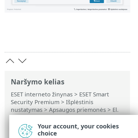
Naršymo kelias
ESET interneto žinynas
>
ESET Smart
Security Premium
>
Išplėstinis
nustatymas
>
Apsaugos priemonės
>
El.
pašto programų apsauga
>
Pašto
perdavimo apsauga
> Neįtrauktos
Your account, your cookies
programos
choice