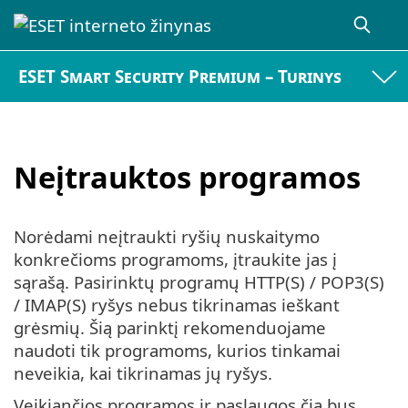
ESET Smart Security Premium – Turinys
Neįtrauktos programos
Norėdami neįtraukti ryšių nuskaitymo
konkrečioms programoms, įtraukite jas į
sąrašą. Pasirinktų programų HTTP(S) / POP3(S)
/ IMAP(S) ryšys nebus tikrinamas ieškant
grėsmių. Šią parinktį rekomenduojame
naudoti tik programoms, kurios tinkamai
neveikia, kai tikrinamas jų ryšys.
Veikiančios programos ir paslaugos čia bus