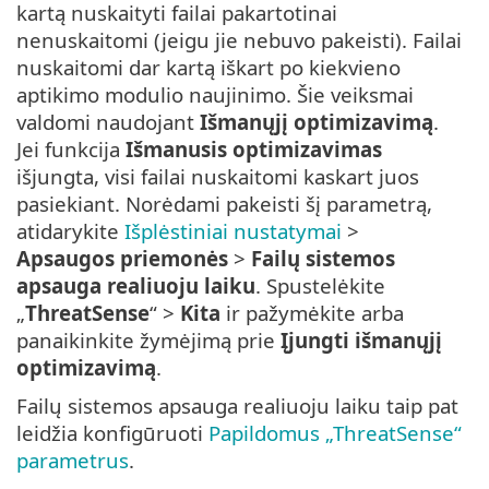
kartą nuskaityti failai pakartotinai
nenuskaitomi (jeigu jie nebuvo pakeisti). Failai
nuskaitomi dar kartą iškart po kiekvieno
aptikimo modulio naujinimo. Šie veiksmai
valdomi naudojant
Išmanųjį optimizavimą
.
Jei funkcija
Išmanusis optimizavimas
išjungta, visi failai nuskaitomi kaskart juos
pasiekiant. Norėdami pakeisti šį parametrą,
atidarykite
Išplėstiniai nustatymai
>
Apsaugos priemonės
>
Failų sistemos
apsauga realiuoju laiku
. Spustelėkite
„
ThreatSense
“ >
Kita
ir pažymėkite arba
panaikinkite žymėjimą prie
Įjungti išmanųjį
optimizavimą
.
Failų sistemos apsauga realiuoju laiku taip pat
leidžia konfigūruoti
Papildomus „ThreatSense“
parametrus
.