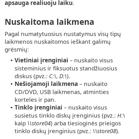
apsauga realiuoju laiku
.
Nuskaitoma laikmena
Pagal numatytuosius nustatymus visų tipų
laikmenos nuskaitomos ieškant galimų
grėsmių:
Vietiniai įrenginiai
– nuskaito visus
•
sisteminius ir fiksuotus standžiuosius
diskus (pvz.:
C:\
,
D:\
).
Nešiojamoji laikmena
– nuskaito
•
CD/DVD, USB laikmenas, atminties
korteles ir pan.
Tinklo įrenginiai
– nuskaito visus
•
susietus tinklo diskų įrenginius (pvz.:
H:\
kaip
\\store04
) arba tiesioginės prieigos
tinklo diskų įrenginius (pvz.:
\\store08
).