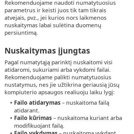
Rekomenduojame naudoti numatytuosius
parametrus ir keisti juos tik tam tikrais
atvejais, pvz., jei kurios nors laikmenos
nuskaitymas labai sulėtina duomenų
persiuntimą.
Nuskaitymas įjungtas
Pagal numatytąją parinktį nuskaitomi visi
atidaromi, sukuriami arba vykdomi failai.
Rekomenduojame palikti numatytuosius
nustatymus, nes jie užtikrina geriausią jūsų
kompiuterio apsaugos realiuoju laiku lygį:
Failo atidarymas
– nuskaitoma failą
•
atidarant.
Failo kūrimas
– nuskaitoma kuriant arba
•
modifikuojant failą.
Failo vykdymas
– nuskaitoma vykdant
•