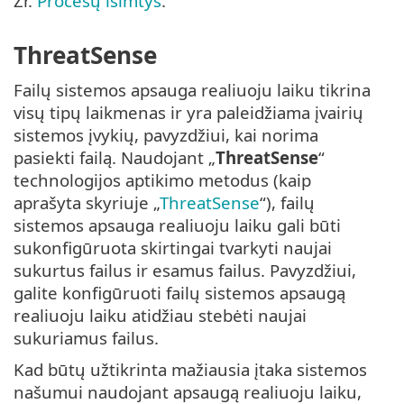
Žr.
Procesų išimtys
.
ThreatSense
Failų sistemos apsauga realiuoju laiku tikrina
visų tipų laikmenas ir yra paleidžiama įvairių
sistemos įvykių, pavyzdžiui, kai norima
pasiekti failą. Naudojant „
ThreatSense
“
technologijos aptikimo metodus (kaip
aprašyta skyriuje „
ThreatSense
“), failų
sistemos apsauga realiuoju laiku gali būti
sukonfigūruota skirtingai tvarkyti naujai
sukurtus failus ir esamus failus. Pavyzdžiui,
galite konfigūruoti failų sistemos apsaugą
realiuoju laiku atidžiau stebėti naujai
sukuriamus failus.
Kad būtų užtikrinta mažiausia įtaka sistemos
našumui naudojant apsaugą realiuoju laiku,