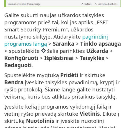
Galite sukurti naujas užkardos taisykles
programoms prieš tai, kol jas aptiks „ESET
Smart Security Premium“, užkardos
nustatymo skiltyje. Atidarykite
pagrindinį
programos langą
>
Saranka
>
Tinklo apsauga
> spustelėkite
šalia parinkties
Užkarda
>
Konfigūruoti
>
Išplėstiniai
>
Taisyklės
>
Redaguoti
.
Spustelėkite mygtuką
Pridėti
ir skirtuke
Bendra
įveskite taisyklės pavadinimą, kryptį ir
ryšio protokolą. Šiame lange galite nustatyti
veiksmą, kuris bus atliktas pritaikius taisyklę.
Įveskite kelią į programos vykdomąjį failą ir
vietinį ryšio prievadą skirtuke
Vietinis
. Eikite į
skirtuką
Nuotolinis
ir įveskite nuotolinį
adresą ir prievadą (jeigu naudojama). Naujai