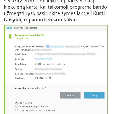
Security Premium atliktų tą patį veiksmą
kiekvieną kartą, kai taikomoji programa bando
užmegzti ryšį, pasirinkite žymės langelį
Kurti
taisyklę ir įsiminti visam laikui
.