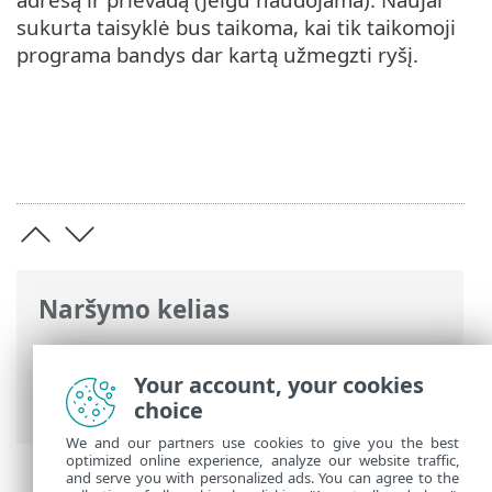
sukurta taisyklė bus taikoma, kai tik taikomoji
programa bandys dar kartą užmegzti ryšį.
Naršymo kelias
ESET interneto žinynas
>
ESET Smart
Security Premium
>
DUK
> Kaip leisti ryšį
Your account, your cookies
tam tikroms taikomosioms programoms
choice
We and our partners use cookies to give you the best
optimized online experience, analyze our website traffic,
and serve you with personalized ads. You can agree to the