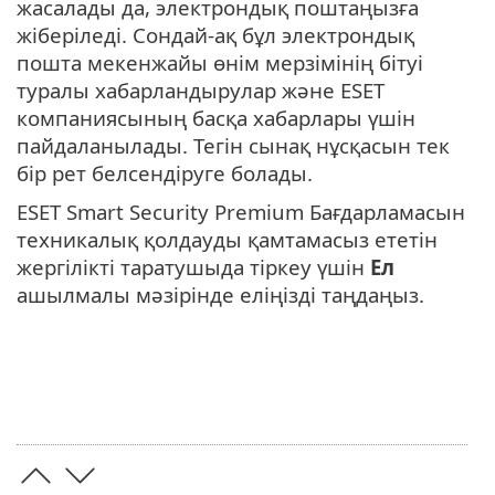
жасалады да, электрондық поштаңызға
жіберіледі. Сондай-ақ бұл электрондық
пошта мекенжайы өнім мерзімінің бітуі
туралы хабарландырулар және ESET
компаниясының басқа хабарлары үшін
пайдаланылады. Тегін сынақ нұсқасын тек
бір рет белсендіруге болады.
ESET Smart Security Premium Бағдарламасын
техникалық қолдауды қамтамасыз ететін
жергілікті таратушыда тіркеу үшін
Ел
ашылмалы мәзірінде еліңізді таңдаңыз.