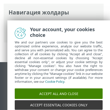
Навигация жолдары
ESET онлайн анықтамасы
>
ESET Smart
Security Premium
>
Өнімді іске қосу
>
Your account, your cookies
Тегін сынақ нұсқаны белсендіру
choice
We and our partners use cookies to give you the best
optimized online experience, analyze our website traffic,
and serve you with personalized ads. You can agree to the
collection of all cookies by clicking "Accept all and close",
decline all non-essential cookies by choosing "Accept
essential cookies only", or adjust your cookie settings by
clicking "Manage cookies". You also have the right to
withdraw your consent or change your cookie preferences
Жұмыс үстеліндегі сайтты қарау
anytime by clicking the "Manage cookies" link in our website
footer or in your account settings (if available). For more
End of Life
information, see our
Cookie Policy
.
ESET білім қоры
ESET форумы
ACCEPT ALL AND CLOSE
ESET Status Portal
Аймақтық қолдау
ACCEPT ESSENTIAL COOKIES ONLY