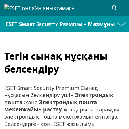
ESET Smart Security Premium – Мазмұны
Тегін сынақ нұсқаны
белсендіру
ESET Smart Security Premium Сынақ
нұсқасын белсендіру үшін
Электрондық
пошта
және
Электрондық пошта
мекенжайын растау
жолдарына жарамды
электрондық пошта мекенжайын енгізіңіз.
Белсендірген соң, ESET жазылымы