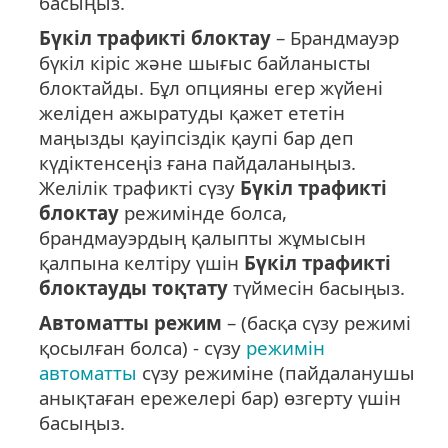
басыңыз.
Бүкіл трафикті блоктау
– Брандмауэр
бүкіл кіріс және шығыс байланысты
блоктайды. Бұл опцияны егер жүйені
желіден ажыратуды қажет ететін
маңызды қауіпсіздік қаупі бар деп
күдіктенсеңіз ғана пайдаланыңыз.
Желілік трафикті сүзу
Бүкіл трафикті
блоктау
режимінде болса,
брандмауэрдың қалыпты жұмысын
қалпына келтіру үшін
Бүкіл трафикті
блоктауды тоқтату
түймесін басыңыз.
Автоматты режим
– (басқа сүзу режимі
қосылған болса) - сүзу
режимін
автоматты
сүзу режиміне (пайдаланушы
анықтаған ережелері бар) өзгерту үшін
басыңыз.