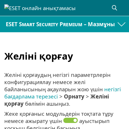
ESET Smart Security Premium – Мазмұны
Желіні қорғау
Желіні қорғаудың негізгі параметрлерін
конфигурациялау немесе желі
байланысының ақауларын жою үшін
негізгі
бағдарлама терезесі
>
Орнату
>
Желіні
қорғау
бөлімін ашыңыз.
Жеке қорғаныс модульдерін тоқтата тұру
немесе ажырату үшін
ауыстырып
қосқыш белгішесін басыңыз.