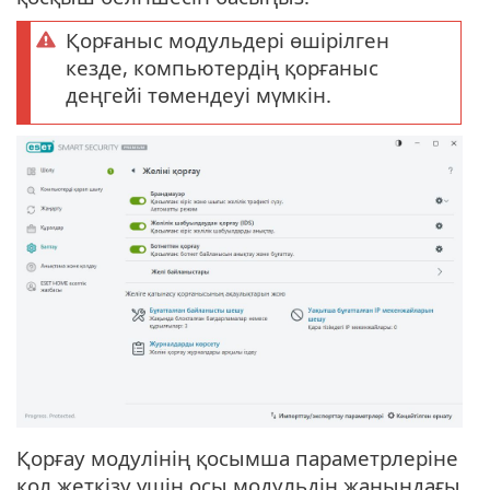
Қорғаныс модульдері өшірілген
кезде, компьютердің қорғаныс
деңгейі төмендеуі мүмкін.
Қорғау модулінің қосымша параметрлеріне
қол жеткізу үшін осы модульдің жанындағы