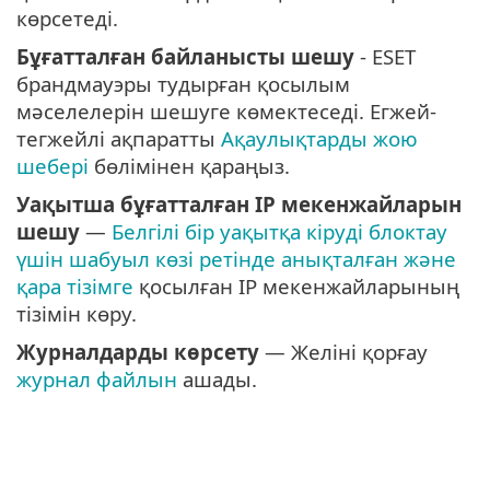
көрсетеді.
Бұғатталған байланысты шешу
- ESET
брандмауэры тудырған қосылым
мәселелерін шешуге көмектеседі. Егжей-
тегжейлі ақпаратты
Ақаулықтарды жою
шебері
бөлімінен қараңыз.
Уақытша бұғатталған IP мекенжайларын
шешу
—
Белгілі бір уақытқа кіруді блоктау
үшін шабуыл көзі ретінде анықталған және
қара тізімге
қосылған IP мекенжайларының
тізімін көру.
Журналдарды көрсету
— Желіні қорғау
журнал файлын
ашады.