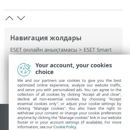
Навигация жолдары
ESET онлайн анықтамасы
>
ESET Smart
Security Premium
>
ESET Smart Security
Premium Бағдарламасымен жұмыс істеу
Your account, your cookies
>
Реттеу
> Желіні қорғау
choice
We and our partners use cookies to give you the best
optimized online experience, analyze our website traffic,
and serve you with personalized ads. You can agree to the
collection of all cookies by clicking "Accept all and close",
decline all non-essential cookies by choosing "Accept
essential cookies only", or adjust your cookie settings by
clicking "Manage cookies". You also have the right to
withdraw your consent or change your cookie preferences
Жұмыс үстеліндегі сайтты қарау
anytime by clicking the "Manage cookies" link in our website
footer or in your account settings (if available). For more
End of Life
information, see our
Cookie Policy
.