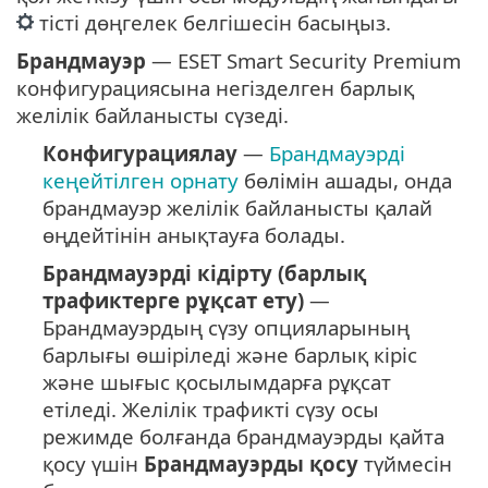
тісті дөңгелек белгішесін басыңыз.
Брандмауэр
— ESET Smart Security Premium
конфигурациясына негізделген барлық
желілік байланысты сүзеді.
Конфигурациялау
—
Брандмауэрді
кеңейтілген орнату
бөлімін ашады, онда
брандмауэр желілік байланысты қалай
өңдейтінін анықтауға болады.
Брандмауэрді кідірту (барлық
трафиктерге рұқсат ету)
—
Брандмауэрдың сүзу опцияларының
барлығы өшіріледі және барлық кіріс
және шығыс қосылымдарға рұқсат
етіледі. Желілік трафикті сүзу осы
режимде болғанда брандмауэрды қайта
қосу үшін
Брандмауэрды қосу
түймесін