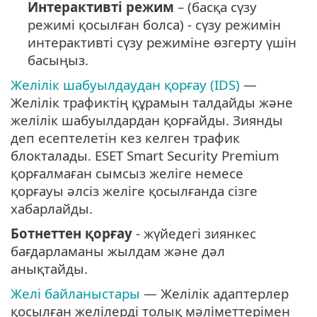
Интерактивті режим
– (басқа сүзу
режимі қосылған болса) - сүзу режимін
интерактивті сүзу режиміне өзгерту үшін
басыңыз.
Желілік шабуылдаудан қорғау (IDS)
—
Желілік трафиктің құрамын талдайды және
желілік шабуылдардан қорғайды. Зиянды
деп есептелетін кез келген трафик
блокталады. ESET Smart Security Premium
қорғалмаған сымсыз желіге немесе
қорғауы әлсіз желіге қосылғанда сізге
хабарлайды.
Ботнеттен қорғау
- жүйедегі зиянкес
бағдарламаны жылдам және дәл
анықтайды.
Желі байланыстары
— Желілік адаптерлер
қосылған желілерді толық мәліметтерімен