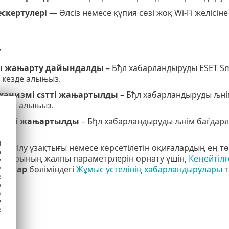
ескертулері
— Әлсіз немесе құпия сөзі жоқ Wi-Fi желісі
у
ы жањарту дайындалды
– Бђл хабарландыруды ESET Sm
 кезде алыњыз.
ханизмі сѕтті жањартылды
– Бђл хабарландыруды љнім
езде алыњыз.
сѕтті жањартылды
– Бђл хабарландыруды љнім баѓдар
d
рсетілу ұзақтығы немесе көрсетілетін оқиғалардың ең 
h
уларының жалпы параметрлерін орнату үшін,
Кеңейтілг
y
ырулар
бөліміндегі
Жұмыс үстелінің хабарландырулары
т
y
e
o
s
e
e