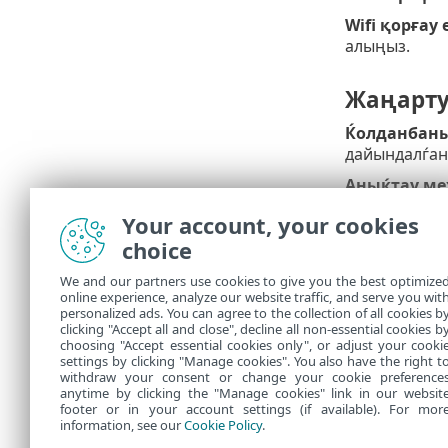
Wifi қорғау 
алыңыз.
Жаңарт
Ќолданбан
дайындалѓан
Аныќтау ме
жањартќан к
Your account, your cookies
Модульдер 
choice
алыњыз.
We and our partners use cookies to give you the best optimize
Хабардың кө
online experience, analyze our website traffic, and serve you wit
хабарландыр
personalized ads. You can agree to the collection of all cookies b
Хабарланд
clicking "Accept all and close", decline all non-essential cookies b
choosing "Accept essential cookies only", or adjust your cooki
settings by clicking "Manage cookies". You also have the right t
withdraw your consent or change your cookie preference
anytime by clicking the "Manage cookies" link in our websit
footer or in your account settings (if available). For mor
information, see our
Cookie Policy
.