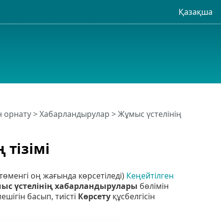
Қазақша
н орнату
>
Хабарландырулар
>
Жұмыс үстелінің
 тізімі
төменгі оң жағында көрсетіледі)
Кеңейтілген
ыс үстелінің хабарландырулары
бөлімін
ешігін басып, тиісті
Көрсету
құсбелгісін