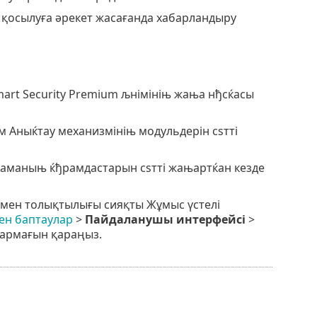
не қосылуға әрекет жасағанда хабарландыру
art Security Premium љнімініњ жања нђсќасы
 Аныќтау механизмініњ модульдерін сѕтті
ламаныњ ќђрамдастарын сѕтті жањартќан кезде
төмен толықтылығы сияқты Жұмыс үстелі
ен баптаулар
>
Пайдаланушы интерфейсі
>
армағын қараңыз.