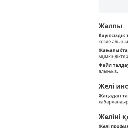
Жалпы
Ќауіпсіздік
кезде алыњы
Жањалыќтар
мџмкіндіктер
Файл талдау
алыњыз.
Желі ин
Жаңадан та
хабарландыру
Желіні қ
Желі профил