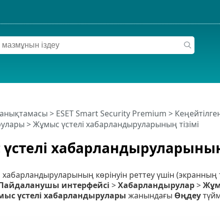
 анықтамасы
>
ESET Smart Security Premium
>
Кеңейтілге
рулары
> Жұмыс үстелі хабарландыруларының тізімі
үстелі хабарландыруларының
 хабарландыруларының көрінуін реттеу үшін (экранның 
Пайдаланушы интерфейсі
>
Хабарландырулар
>
Жұм
мыс үстелі хабарландырулары
жанындағы
Өңдеу
түйм