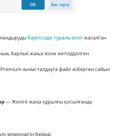
рландыруды
Ќауіпсіздік туралы есеп
жасалѓан
ныњ барлыќ жања жѕне жетілдірілген
 Premium љнімі талдауѓа файл жіберген сайын
ар
— Желіге жаңа құрылғы қосылғанда
у мүмкіндігін береді.