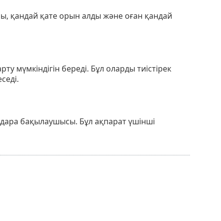
, қандай қате орын алды және оған қандай
ту мүмкіндігін береді. Бұл оларды тиістірек
седі.
ң дара бақылаушысы. Бұл ақпарат үшінші