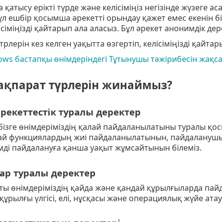
 қатысу ерікті түрде және келісіміңіз негізінде жүзеге а
ұл ешбір қосымша әрекетті орындау қажет емес екенін бі
лісіміңізді қайтарып ала аласыз. Бұл әрекет анонимдік дер
рлерін кез келген уақытта өзгертіп, келісіміңізді қайтар
ows бастапқы өнімдеріндегі Тұтынушы тәжірибесін жақс
ақпарат түрлерін жинаймыз?
рекеттестік туралы деректер
 бізге өнімдеріміздің қалай пайдаланылатыны туралы қ
ай функциялардың жиі пайдаланылатынын, пайдаланушыл
мді пайдалануға қанша уақыт жұмсайтынын білеміз.
р туралы деректер
ты өнімдеріміздің қайда және қандай құрылғыларда пай
ұрылғы үлгісі, елі, нұсқасы және операциялық жүйе атау