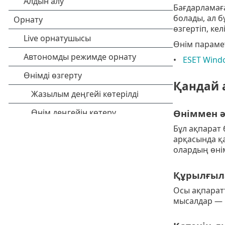
Бағдарламаға
болады, ал б
өзгертіп, ке
Өнім парамет
ESET Wind
Қандай 
Өніммен ә
Бұл ақпарат
арқасында қ
олардың өні
Құрылғыла
Осы ақпарат
мысалдар — қ