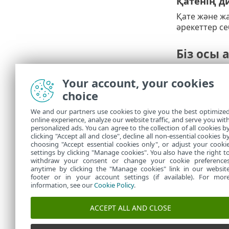
Қатенің д
Қате және ж
әрекеттер се
Біз осы
Бұл анонимді
Your account, your cookies
етуге, пайда
choice
Бұл ақп
We and our partners use cookies to give you the best optimize
online experience, analyze our website traffic, and serve you wit
ESET, spol. 
personalized ads. You can agree to the collection of all cookies b
тараптармен 
clicking "Accept all and close", decline all non-essential cookies b
choosing "Accept essential cookies only", or adjust your cooki
settings by clicking "Manage cookies". You also have the right t
withdraw your consent or change your cookie preference
anytime by clicking the "Manage cookies" link in our websit
footer or in your account settings (if available). For mor
information, see our
Cookie Policy
.
ACCEPT ALL AND CLOSE