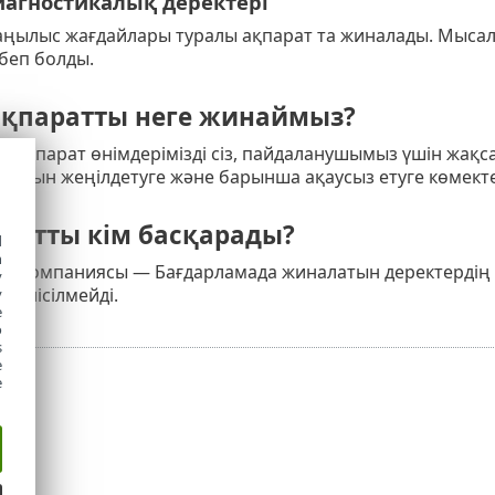
иагностикалық деректері
аңылыс жағдайлары туралы ақпарат та жиналады. Мысалы
беп болды.
 ақпаратты неге жинаймыз?
к ақпарат өнімдерімізді сіз, пайдаланушымыз үшін жақсар
лануын жеңілдетуге және барынша ақаусыз етуге көмекте
аратты кім басқарады?
d
h
s r.o. компаниясы — Бағдарламада жиналатын деректерді
y
бөлісілмейді.
y
e
o
s
e
e