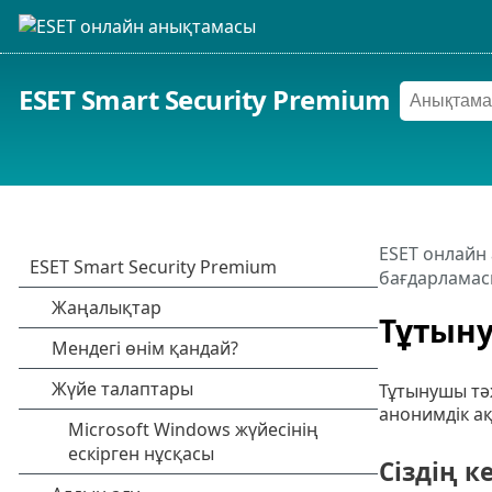
ESET Smart Security Premium
ESET онлайн
бағдарлама
Тұтыну
Тұтынушы тәж
анонимдік а
Сіздің к