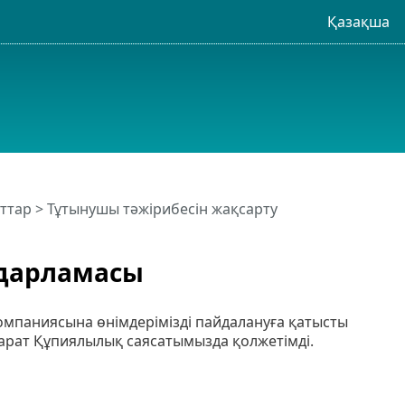
Қазақша
ттар > Тұтынушы тәжірибесін жақсарту
ғдарламасы
омпаниясына өнімдерімізді пайдалануға қатысты
парат Құпиялылық саясатымызда қолжетімді.