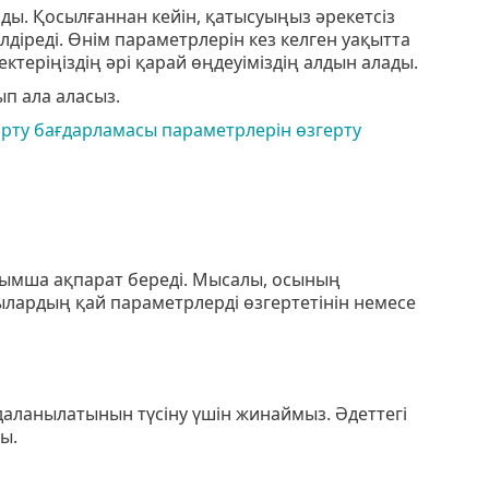
сады. Қосылғаннан кейін, қатысуыңыз әрекетсіз
лдіреді. Өнім параметрлерін кез келген уақытта
ектеріңіздің әрі қарай өңдеуіміздің алдын алады.
ып ала аласыз.
арту бағдарламасы параметрлерін өзгерту
осымша ақпарат береді. Мысалы, осының
ардың қай параметрлерді өзгертетінін немесе
даланылатынын түсіну үшін жинаймыз. Әдеттегі
ы.