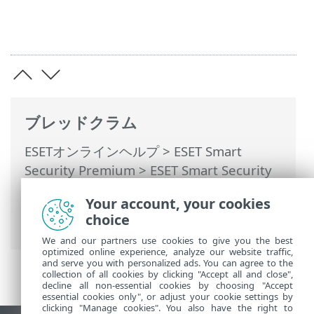
ブレッドクラム
ESETオンラインヘルプ
>
ESET Smart
Security Premium
>
ESET Smart Security
Premiumの操作
>
設定
>
セキュリティツ
Your account, your cookies
ール
>
Anti-Theft
> ダイアログウィンドウ
choice
- Anti-Theft > デバイス名を設定
We and our partners use cookies to give you the best
optimized online experience, analyze our website traffic,
and serve you with personalized ads. You can agree to the
collection of all cookies by clicking "Accept all and close",
decline all non-essential cookies by choosing "Accept
essential cookies only", or adjust your cookie settings by
clicking "Manage cookies". You also have the right to