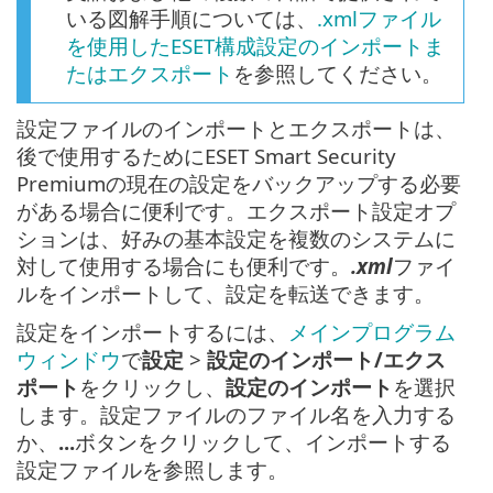
いる図解手順については、
.xmlファイル
を使用したESET構成設定のインポートま
たはエクスポート
を参照してください。
設定ファイルのインポートとエクスポートは、
後で使用するためにESET Smart Security
Premiumの現在の設定をバックアップする必要
がある場合に便利です。エクスポート設定オプ
ションは、好みの基本設定を複数のシステムに
対して使用する場合にも便利です。
.xml
ファイ
ルをインポートして、設定を転送できます。
設定をインポートするには、
メインプログラム
ウィンドウ
で
設定
>
設定のインポート/エクス
ポート
をクリックし、
設定のインポート
を選択
します。設定ファイルのファイル名を入力する
か、
...
ボタンをクリックして、インポートする
設定ファイルを参照します。