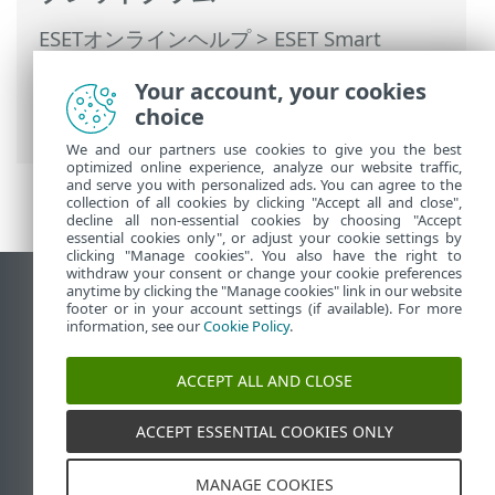
ESETオンラインヘルプ
>
ESET Smart
Security Premium
>
ESET Smart Security
Your account, your cookies
Premiumの操作
>
設定
> 設定のインポー
choice
ト/エクスポート
We and our partners use cookies to give you the best
optimized online experience, analyze our website traffic,
and serve you with personalized ads. You can agree to the
collection of all cookies by clicking "Accept all and close",
decline all non-essential cookies by choosing "Accept
essential cookies only", or adjust your cookie settings by
clicking "Manage cookies". You also have the right to
withdraw your consent or change your cookie preferences
anytime by clicking the "Manage cookies" link in our website
デスクトップサイトの表示
footer or in your account settings (if available). For more
End of Life
information, see our
Cookie Policy
.
ESETナレッジベース
ACCEPT ALL AND CLOSE
ESETフォーラム
ESET Status Portal
ACCEPT ESSENTIAL COOKIES ONLY
地域サポート
MANAGE COOKIES