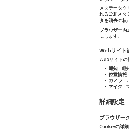
メタデータク
れるEXIF
タを消去
の横
ブラウザー内
にします。
Webサイト
Webサイト
通知
- 
•
位置情報
•
カメラ
-
•
マイク
-
•
詳細設定
ブラウザー
Cookieの詳