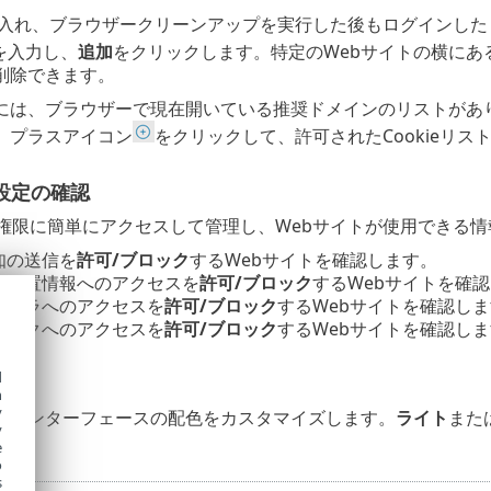
を受け入れ、ブラウザークリーンアップを実行した後もログインし
を入力し、
追加
をクリックします。特定のWebサイトの横にあ
削除できます。
には、ブラウザーで現在開いている推奨ドメインのリストがあ
、プラスアイコン
をクリックして、許可されたCookieリス
設定の確認
の権限に簡単にアクセスして管理し、Webサイトが使用できる
通知の送信を
許可/ブロック
するWebサイトを確認します。
- 位置情報へのアクセスを
許可/ブロック
するWebサイトを確
 カメラへのアクセスを
許可/ブロック
するWebサイトを確認し
 マイクへのアクセスを
許可/ブロック
するWebサイトを確認し
d
h
y
てインターフェースの配色をカスタマイズします。
ライト
また
y
ます。
e
o
s