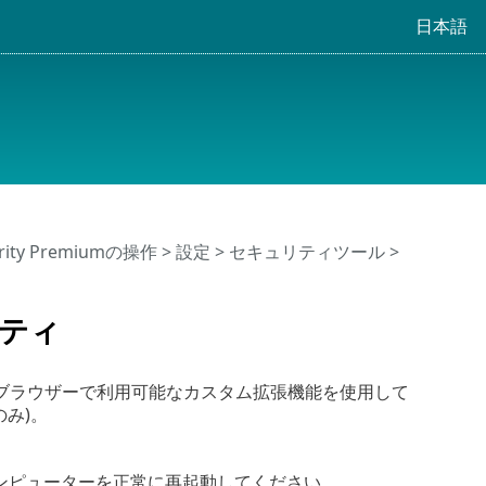
日本語
urity Premiumの操作
>
設定
>
セキュリティツール
>
ティ
ブラウザーで利用可能なカスタム拡張機能を使用して
のみ)。
更新後にコンピューターを正常に再起動してください。