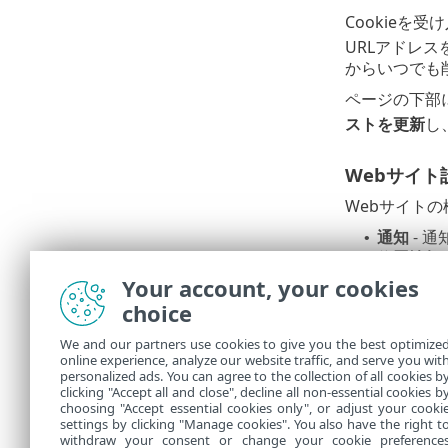
Cookie
URLアドレス
からいつでも
ページの下部
ストを更新
し
Webサイト
Webサイト
通知
- 
•
位置情報
•
カメラ
-
•
Your account, your cookies
マイク
-
•
choice
We and our partners use cookies to give you the best optimize
外観
online experience, analyze our website traffic, and serve you wit
personalized ads. You can agree to the collection of all cookies b
好みに合わせ
clicking "Accept all and close", decline all non-essential cookies b
色を選択でき
choosing "Accept essential cookies only", or adjust your cooki
settings by clicking "Manage cookies". You also have the right t
withdraw your consent or change your cookie preference