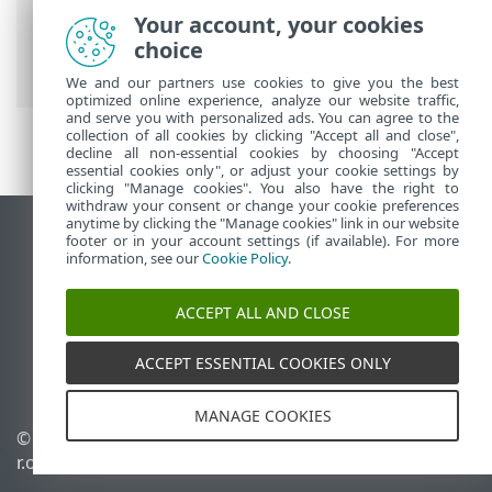
Premium
>
Configurazione avanzata
>
Your account, your cookies
Interfaccia utente
> Supporto per la
choice
lettura dello schermo
We and our partners use cookies to give you the best
optimized online experience, analyze our website traffic,
and serve you with personalized ads. You can agree to the
collection of all cookies by clicking "Accept all and close",
decline all non-essential cookies by choosing "Accept
essential cookies only", or adjust your cookie settings by
clicking "Manage cookies". You also have the right to
withdraw your consent or change your cookie preferences
anytime by clicking the "Manage cookies" link in our website
Visualizza sito desktop
footer or in your account settings (if available). For more
information, see our
Cookie Policy
.
End of Life
ESET Knowledge Base
ACCEPT ALL AND CLOSE
Forum ESET
ESET Status Portal
ACCEPT ESSENTIAL COOKIES ONLY
Supporto regionale
MANAGE COOKIES
© 1992 - 2025 ESET, spol. s
Gestisci cookie
r.o. - Tutti i diritti riservati.
Criterio cookie