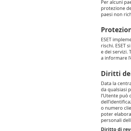
Per alcuni pae
protezione dei
paesi non rich
Protezion
ESET implemen
rischi. ESET s
e dei servizi.
a informare l’
Diritti de
Data la centra
da qualsiasi p
l’Utente può c
dell’identific
o numero clien
poter elaborar
personali dell
Diritto di re