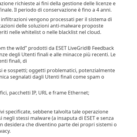
ione richieste ai fini della gestione delle licenze e
inale. Il periodo di conservazione è fino a 4 anni.
 infiltrazioni vengono processati per il sistema di
azioni delle soluzioni anti-malware proposte
ti nelle whitelist o nelle blacklist nel cloud.
rom the wild” prodotti da ESET LiveGrid® Feedback
e degli Utenti finali e alle minacce più recenti. Le
ti finali, di
si e sospetti; oggetti problematici, potenzialmente
onica segnalati dagli Utenti finali come spam o
afici, pacchetti IP, URL e frame Ethernet;
ivi specificate, sebbene talvolta tale operazione
usi negli stessi malware (a insaputa di ESET e senza
on desidera che diventino parte dei propri sistemi o
vacy.