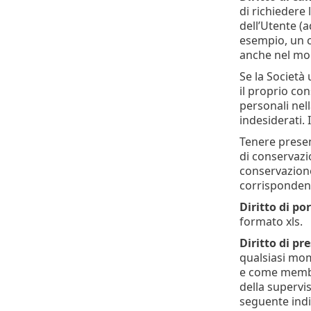
di richiedere 
dell’Utente (a
esempio, un c
anche nel mom
Se la Società 
il proprio con
personali nell
indesiderati. 
Tenere presen
di conservazio
conservazione
corrisponden
Diritto di por
formato xls.
Diritto di pr
qualsiasi mom
e come membro
della supervi
seguente indi