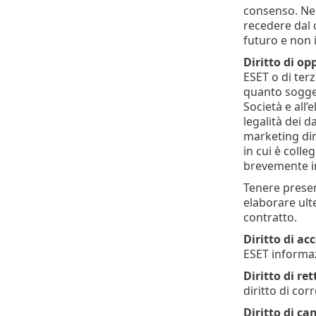
consenso. Nel 
recedere dal 
futuro e non i
Diritto di op
ESET o di terz
quanto soggett
Società e all’
legalità dei d
marketing dire
in cui è colleg
brevemente in 
Tenere present
elaborare ulte
contratto.
Diritto di ac
ESET informaz
Diritto di ret
diritto di cor
Diritto di ca