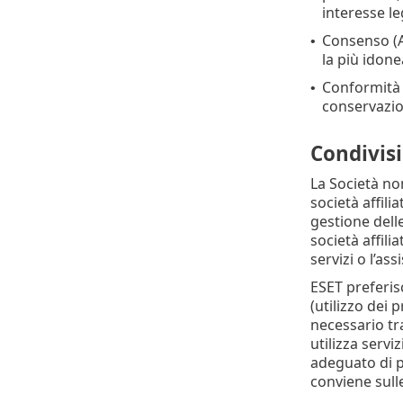
interesse le
Consenso (Ar
•
la più idone
Conformità a
•
conservazio
Condivisi
La Società non
società affili
gestione dell
società affili
servizi o l’ass
ESET preferisc
(utilizzo dei 
necessario tra
utilizza servi
adeguato di p
conviene sull