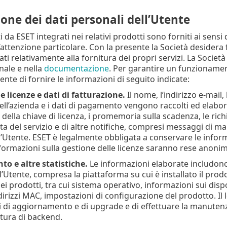
one dei dati personali dell’Utente
ti da ESET integrati nei relativi prodotti sono forniti ai sensi 
attenzione particolare. Con la presente la Società desidera fo
ati relativamente alla fornitura dei propri servizi. La Società 
inale e nella
documentazione
. Per garantire un funzionament
tente di fornire le informazioni di seguito indicate:
e licenze e dati di fatturazione.
Il nome, l’indirizzo e-mail, 
 dell’azienda e i dati di pagamento vengono raccolti ed elaborat
io della chiave di licenza, i promemoria sulla scadenza, le richi
erta del servizio e di altre notifiche, compresi messaggi di mar
’Utente. ESET è legalmente obbligata a conservare le inform
informazioni sulla gestione delle licenze saranno rese anonim
o e altre statistiche.
Le informazioni elaborate includono d
’Utente, compresa la piattaforma su cui è installato il prodo
ei prodotti, tra cui sistema operativo, informazioni sui dispos
indirizzi MAC, impostazioni di configurazione del prodotto. I
zi di aggiornamento e di upgrade e di effettuare la manutenz
ttura di backend.