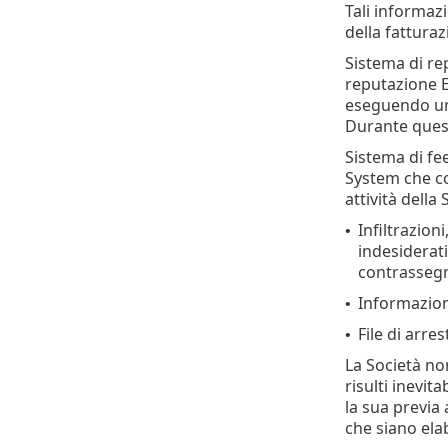
Tali informazi
della fatturaz
Sistema di r
reputazione E
eseguendo un c
Durante quest
Sistema di f
System che con
attività della
Infiltrazion
•
indesiderati
contrassegn
Informazioni
•
File di arre
•
La Società non
risulti inevit
la sua previa 
che siano elab