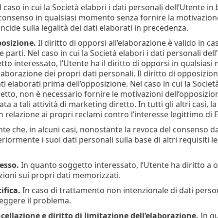
caso in cui la Società elabori i dati personali dell’Utente in
consenso in qualsiasi momento senza fornire la motivazione
ncide sulla legalità dei dati elaborati in precedenza.
posizione.
Il diritto di opporsi all’elaborazione è valido in c
e parti. Nel caso in cui la Società elabori i dati personali dell
o interessato, l’Utente ha il diritto di opporsi in qualsiasi
elaborazione dei propri dati personali. Il diritto di opposizio
ati elaborati prima dell’opposizione. Nel caso in cui la Società
tto, non è necessario fornire le motivazioni dell’opposizion
ata a tali attività di marketing diretto. In tutti gli altri casi,
relazione ai propri reclami contro l’interesse legittimo di E
e che, in alcuni casi, nonostante la revoca del consenso da 
riormente i suoi dati personali sulla base di altri requisiti l
cesso.
In quanto soggetto interessato, l’Utente ha diritto a
ioni sui propri dati memorizzati.
tifica.
In caso di trattamento non intenzionale di dati persona
reggere il problema.
ncellazione e diritto di limitazione dell’elaborazione.
In qu