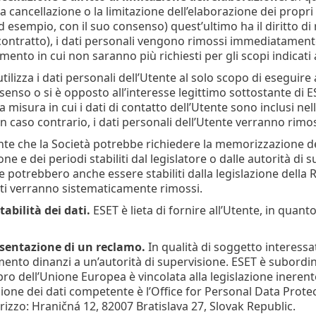
la cancellazione o la limitazione dell’elaborazione dei propri 
d esempio, con il suo consenso) quest’ultimo ha il diritto di 
ontratto), i dati personali vengono rimossi immediatamente.
ento in cui non saranno più richiesti per gli scopi indicati
utilizza i dati personali dell’Utente al solo scopo di eseguire
senso o si è opposto all’interesse legittimo sottostante di ES
a misura in cui i dati di contatto dell’Utente sono inclusi nella
In caso contrario, i dati personali dell’Utente verranno rimos
te che la Società potrebbe richiedere la memorizzazione dei 
ne e dei periodi stabiliti dal legislatore o dalle autorità di s
 potrebbero anche essere stabiliti dalla legislazione della 
ti verranno sistematicamente rimossi.
tabilità dei dati.
ESET è lieta di fornire all’Utente, in quant
esentazione di un reclamo.
In qualità di soggetto interessa
ento dinanzi a un’autorità di supervisione. ESET è subordina
 dell’Unione Europea è vincolata alla legislazione inerente 
sione dei dati competente è l’Office for Personal Data Prote
rizzo: Hraničná 12, 82007 Bratislava 27, Slovak Republic.