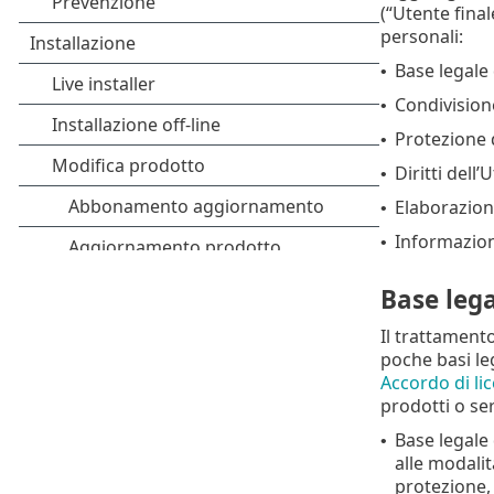
(“Utente final
personali:
Base legale 
•
Condivisione
•
Protezione d
•
Diritti dell
•
Elaborazione
•
Informazion
•
Base lega
Il trattamento
poche basi leg
Accordo di lic
prodotti o ser
Base legale 
•
alle modalità
protezione,