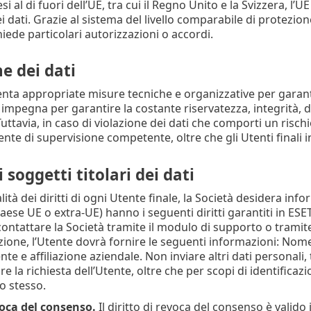
si al di fuori dell’UE, tra cui il Regno Unito e la Svizzera, l’U
 dati. Grazie al sistema del livello comparabile di protezione
iede particolari autorizzazioni o accordi.
e dei dati
ta appropriate misure tecniche e organizzative per garantir
i impegna per garantire la costante riservatezza, integrità, d
 Tuttavia, in caso di violazione dei dati che comporti un rischio
ente di supervisione competente, oltre che gli Utenti finali in
i soggetti titolari dei dati
lità dei diritti di ogni Utente finale, la Società desidera info
aese UE o extra-UE) hanno i seguenti diritti garantiti in ESET.
ontattare la Società tramite il modulo di supporto o tramite 
azione, l’Utente dovrà fornire le seguenti informazioni: Nome,
te e affiliazione aziendale. Non inviare altri dati personali,
e la richiesta dell’Utente, oltre che per scopi di identificaz
o stesso.
voca del consenso.
Il diritto di revoca del consenso è valido