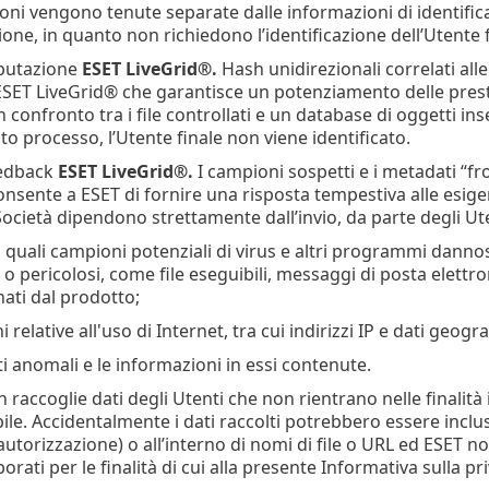
oni vengono tenute separate dalle informazioni di identificaz
ione, in quanto non richiedono l’identificazione dell’Utente f
eputazione
ESET LiveGrid®
.
Hash unidirezionali correlati alle
SET LiveGrid® che garantisce un potenziamento delle prest
onfronto tra i file controllati e un database di oggetti inseri
o processo, l’Utente finale non viene identificato.
eedback
ESET LiveGrid®
.
I campioni sospetti e i metadati “f
sente a ESET di fornire una risposta tempestiva alle esigenz
 Società dipendono strettamente dall’invio, da parte degli Uten
i, quali campioni potenziali di virus e altri programmi danno
 o pericolosi, come file eseguibili, messaggi di posta elettr
ati dal prodotto;
 relative all'uso di Internet, tra cui indirizzi IP e dati geogr
sti anomali e le informazioni in essi contenute.
 raccoglie dati degli Utenti che non rientrano nelle finalità 
abile. Accidentalmente i dati raccolti potrebbero essere incl
autorizzazione) o all’interno di nomi di file o URL ed ESET n
orati per le finalità di cui alla presente Informativa sulla pri