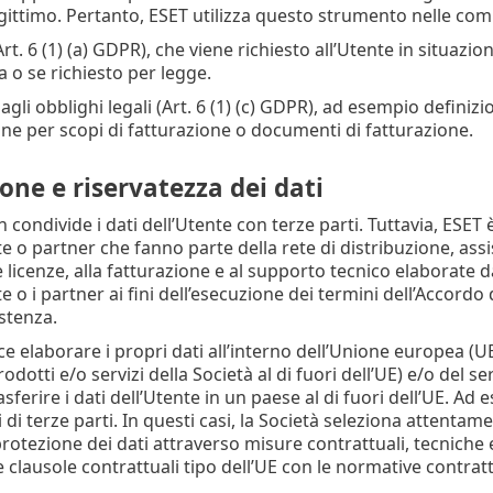
gittimo. Pertanto, ESET utilizza questo strumento nelle comu
t. 6 (1) (a) GDPR), che viene richiesto all’Utente in situazio
a o se richiesto per legge.
gli obblighi legali (Art. 6 (1) (c) GDPR), ad esempio definizi
ne per scopi di fatturazione o documenti di fatturazione.
one e riservatezza dei dati
 condivide i dati dell’Utente con terze parti. Tuttavia, ESET
ate o partner che fanno parte della rete di distribuzione, ass
e licenze, alla fatturazione e al supporto tecnico elaborate 
ate o i partner ai fini dell’esecuzione dei termini dell’Accordo 
istenza.
e elaborare i propri dati all’interno dell’Unione europea (UE)
prodotti e/o servizi della Società al di fuori dell’UE) e/o del 
sferire i dati dell’Utente in un paese al di fuori dell’UE. Ad
zi di terze parti. In questi casi, la Società seleziona attentame
rotezione dei dati attraverso misure contrattuali, tecniche 
e clausole contrattuali tipo dell’UE con le normative contrat