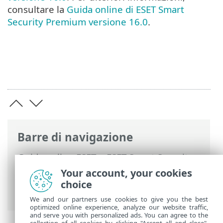
consultare la
Guida online di ESET Smart
Security Premium versione 16.0
.
Barre di navigazione
Guida online ESET
>
ESET Smart Security
Premium
>
ESET Smart Security Premium
Your account, your cookies
>
Requisiti di sistema
> Versione obsoleta
choice
di Microsoft Windows
We and our partners use cookies to give you the best
optimized online experience, analyze our website traffic,
and serve you with personalized ads. You can agree to the