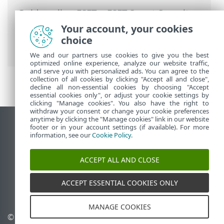
Guida online ESET
>
ESET Smart Security
Premium
>
Utilizzo di ESET Smart Security
Your account, your cookies
Premium
>
Configurazione
> Protezione
choice
Internet
We and our partners use cookies to give you the best
optimized online experience, analyze our website traffic,
and serve you with personalized ads. You can agree to the
collection of all cookies by clicking "Accept all and close",
decline all non-essential cookies by choosing "Accept
essential cookies only", or adjust your cookie settings by
clicking "Manage cookies". You also have the right to
withdraw your consent or change your cookie preferences
anytime by clicking the "Manage cookies" link in our website
Visualizza sito desktop
footer or in your account settings (if available). For more
information, see our
Cookie Policy
.
End of Life
ESET Knowledge Base
ACCEPT ALL AND CLOSE
Forum ESET
ESET Status Portal
ACCEPT ESSENTIAL COOKIES ONLY
Supporto regionale
MANAGE COOKIES
© 1992 - 2025 ESET, spol. s
Gestisci cookie