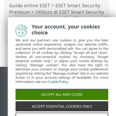
Guida online ESET
>
ESET Smart Security
Premium
>
Utilizzo di ESET Smart Security
Premium
>
Strumenti
>
Pianificazione
attività
> Finestre di dialogo:
Your account, your cookies
pianificazione attività > Dettagli attività:
choice
esegui applicazione
We and our partners use cookies to give you the best
optimized online experience, analyze our website traffic,
and serve you with personalized ads. You can agree to the
collection of all cookies by clicking "Accept all and close",
decline all non-essential cookies by choosing "Accept
essential cookies only", or adjust your cookie settings by
clicking "Manage cookies". You also have the right to
withdraw your consent or change your cookie preferences
anytime by clicking the "Manage cookies" link in our website
Visualizza sito desktop
footer or in your account settings (if available). For more
information, see our
Cookie Policy
.
End of Life
ESET Knowledge Base
ACCEPT ALL AND CLOSE
Forum ESET
ESET Status Portal
ACCEPT ESSENTIAL COOKIES ONLY
Supporto regionale