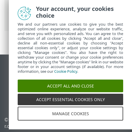
>
Firewall
>
Rilevamento modifica
Your account, your cookies
dell'applicazione
> Elenco di applicazioni
choice
escluse dal rilevamento
We and our partners use cookies to give you the best
optimized online experience, analyze our website traffic,
and serve you with personalized ads. You can agree to the
collection of all cookies by clicking "Accept all and close",
decline all non-essential cookies by choosing "Accept
essential cookies only", or adjust your cookie settings by
clicking "Manage cookies". You also have the right to
withdraw your consent or change your cookie preferences
anytime by clicking the "Manage cookies" link in our website
Visualizza sito desktop
footer or in your account settings (if available). For more
information, see our
Cookie Policy
.
End of Life
ESET Knowledge Base
ACCEPT ALL AND CLOSE
Forum ESET
ESET Status Portal
ACCEPT ESSENTIAL COOKIES ONLY
Supporto regionale
MANAGE COOKIES
© 1992 - 2025 ESET, spol. s
Gestisci cookie
r.o. - Tutti i diritti riservati.
Criterio cookie