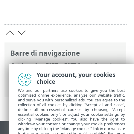
Barre di navigazione
Guida online ESET
>
ESET Smart Security
Premium
>
Configurazione avanzata
>
Your account, your cookies
Interfaccia utente
> Elementi
choice
dell'interfaccia utente
We and our partners use cookies to give you the best
optimized online experience, analyze our website traffic,
and serve you with personalized ads. You can agree to the
collection of all cookies by clicking "Accept all and close",
decline all non-essential cookies by choosing "Accept
essential cookies only", or adjust your cookie settings by
clicking "Manage cookies". You also have the right to
withdraw your consent or change your cookie preferences
anytime by clicking the "Manage cookies" link in our website
Visualizza sito desktop
footer or in your account settings (if available). For more