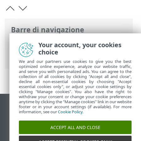
Barre di navigazione
Guida online ESET
>
ESET Smart Security
Your account, your cookies
Premium
>
Configurazione avanzata
>
choice
Protezioni
> Controllo dispositivo
We and our partners use cookies to give you the best
optimized online experience, analyze our website traffic,
and serve you with personalized ads. You can agree to the
collection of all cookies by clicking "Accept all and close",
decline all non-essential cookies by choosing "Accept
essential cookies only", or adjust your cookie settings by
clicking "Manage cookies". You also have the right to
withdraw your consent or change your cookie preferences
anytime by clicking the "Manage cookies" link in our website
Visualizza sito desktop
footer or in your account settings (if available). For more
information, see our
Cookie Policy
.
End of Life
ESET Knowledge Base
ACCEPT ALL AND CLOSE
Forum ESET
ESET Status Portal