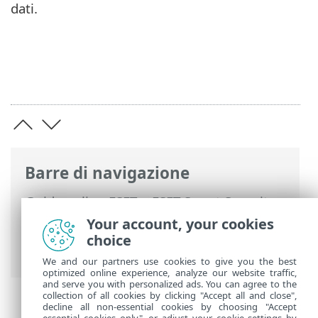
dati.
Barre di navigazione
Guida online ESET
>
ESET Smart Security
Premium
>
Configurazione avanzata
>
Your account, your cookies
Individuazione e risoluzione dei problemi
choice
> Supporto tecnico
We and our partners use cookies to give you the best
optimized online experience, analyze our website traffic,
and serve you with personalized ads. You can agree to the
collection of all cookies by clicking "Accept all and close",
decline all non-essential cookies by choosing "Accept