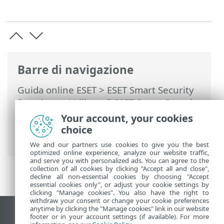
Barre di navigazione
Guida online ESET
>
ESET Smart Security
Premium
>
Utilizzo di ESET Smart Security
Premium
>
Strumenti
>
Seleziona
Your account, your cookies
campione per analisi
> Seleziona
choice
campione per analisi: sito sospetto
We and our partners use cookies to give you the best
optimized online experience, analyze our website traffic,
and serve you with personalized ads. You can agree to the
collection of all cookies by clicking "Accept all and close",
decline all non-essential cookies by choosing "Accept
essential cookies only", or adjust your cookie settings by
clicking "Manage cookies". You also have the right to
withdraw your consent or change your cookie preferences
anytime by clicking the "Manage cookies" link in our website
Visualizza sito desktop
footer or in your account settings (if available). For more