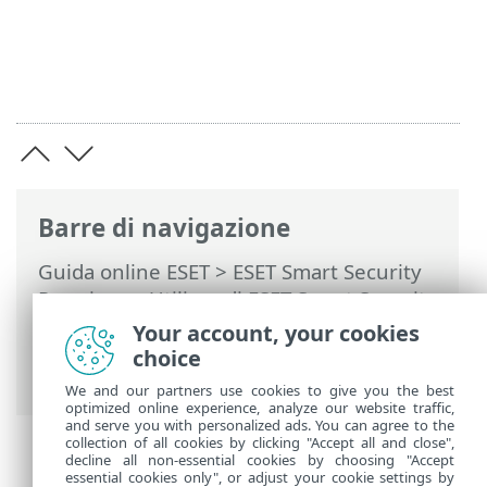
Barre di navigazione
Guida online ESET
>
ESET Smart Security
Premium
>
Utilizzo di ESET Smart Security
Premium
>
Configurazione
>
Strumenti
Your account, your cookies
di protezione
> Protezione pagamenti
choice
bancari e navigazione
We and our partners use cookies to give you the best
optimized online experience, analyze our website traffic,
and serve you with personalized ads. You can agree to the
collection of all cookies by clicking "Accept all and close",
decline all non-essential cookies by choosing "Accept
essential cookies only", or adjust your cookie settings by