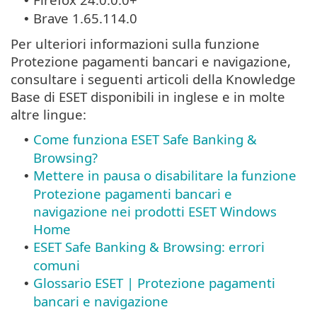
•
Brave 1.65.114.0
•
Per ulteriori informazioni sulla funzione
Protezione pagamenti bancari e navigazione,
consultare i seguenti articoli della Knowledge
Base di ESET disponibili in inglese e in molte
altre lingue:
Come funziona ESET Safe Banking &
•
Browsing?
Mettere in pausa o disabilitare la funzione
•
Protezione pagamenti bancari e
navigazione nei prodotti ESET Windows
Home
ESET Safe Banking & Browsing: errori
•
comuni
Glossario ESET | Protezione pagamenti
•
bancari e navigazione