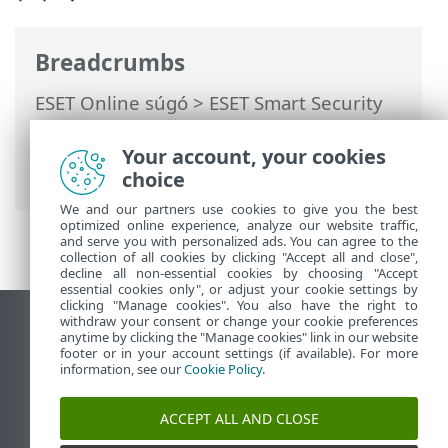
Breadcrumbs
ESET Online súgó
>
ESET Smart Security
Premium
>
Telepítés
> Párbeszédpanelek
– Telepítés > Telepítés > ESET Smart
Your account, your cookies
Security Premium lesz telepítve
choice
We and our partners use cookies to give you the best
optimized online experience, analyze our website traffic,
and serve you with personalized ads. You can agree to the
collection of all cookies by clicking "Accept all and close",
decline all non-essential cookies by choosing "Accept
essential cookies only", or adjust your cookie settings by
clicking "Manage cookies". You also have the right to
withdraw your consent or change your cookie preferences
Asztali webhely megtekintése
anytime by clicking the "Manage cookies" link in our website
footer or in your account settings (if available). For more
End of Life
information, see our
Cookie Policy
.
Az ESET tudásbázisa
ESET Fórum
ACCEPT ALL AND CLOSE
ESET Status Portal