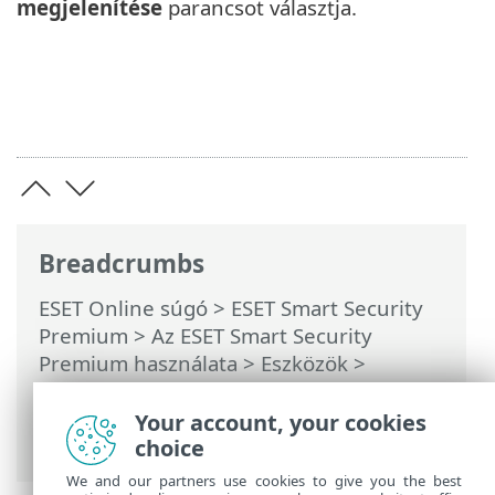
megjelenítése
parancsot választja.
Breadcrumbs
ESET Online súgó
>
ESET Smart Security
Premium
>
Az ESET Smart Security
Premium használata
>
Eszközök
>
Feladatütemező
> Párbeszédablakok –
Feladatütemező > Ütemezett feladat
Your account, your cookies
áttekintése
choice
We and our partners use cookies to give you the best