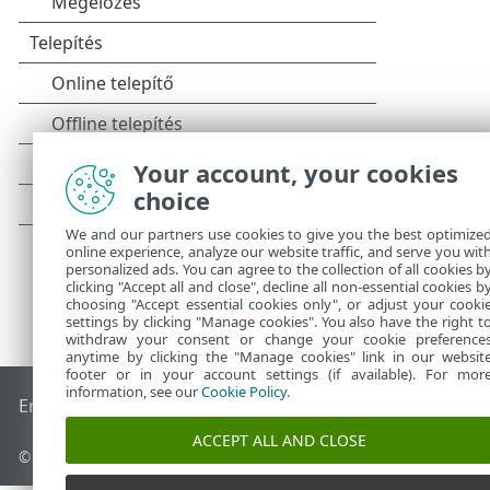
Your account, your cookies
choice
We and our partners use cookies to give you the best optimize
online experience, analyze our website traffic, and serve you wit
personalized ads. You can agree to the collection of all cookies b
clicking "Accept all and close", decline all non-essential cookies b
choosing "Accept essential cookies only", or adjust your cooki
settings by clicking "Manage cookies". You also have the right t
withdraw your consent or change your cookie preference
anytime by clicking the "Manage cookies" link in our websit
footer or in your account settings (if available). For mor
information, see our
Cookie Policy
.
End of Life
Az ESET tudásbázisa
ESET Fórum
ESET Status Po
ACCEPT ALL AND CLOSE
© 1992 - 2025 ESET, spol. s r.o. – Minden jog fenntartva.