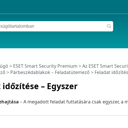
súgó
>
ESET Smart Security Premium
>
Az ESET Smart Secur
ező
> Párbeszédablakok – Feladatütemező > Feladat időzítés
 időzítése – Egyszer
ehajtása
– A megadott feladat futtatására csak egyszer, a 