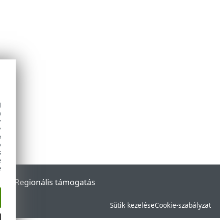
d
h
y
y
e
o
s
e
e
rtal
Regionális támogatás
Sütik kezelése
Cookie-szabályzat