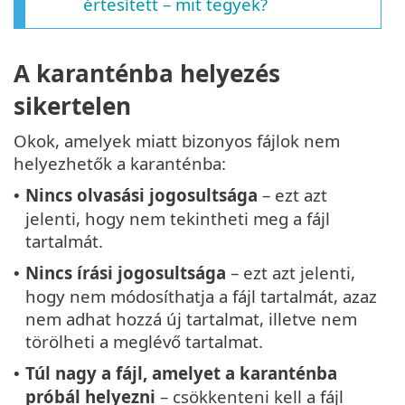
értesített – mit tegyek?
A karanténba helyezés
sikertelen
Okok, amelyek miatt bizonyos fájlok nem
helyezhetők a karanténba:
Nincs olvasási jogosultsága
– ezt azt
•
jelenti, hogy nem tekintheti meg a fájl
tartalmát.
Nincs írási jogosultsága
– ezt azt jelenti,
•
hogy nem módosíthatja a fájl tartalmát, azaz
nem adhat hozzá új tartalmat, illetve nem
törölheti a meglévő tartalmat.
Túl nagy a fájl, amelyet a karanténba
•
próbál helyezni
– csökkenteni kell a fájl