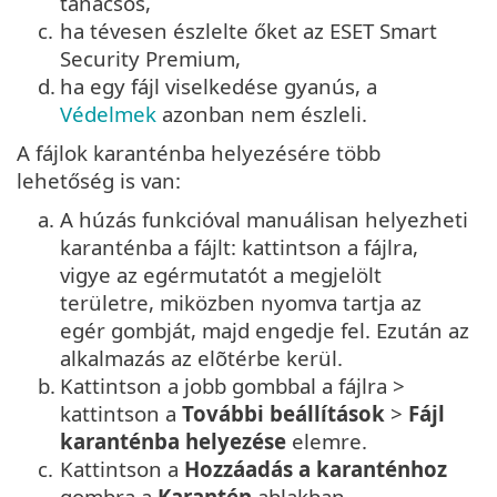
tanácsos,
c.
ha tévesen észlelte őket az ESET Smart
Security Premium,
d.
ha egy fájl viselkedése gyanús, a
Védelmek
azonban nem észleli.
A fájlok karanténba helyezésére több
lehetőség is van:
a.
A húzás funkcióval manuálisan helyezheti
karanténba a fájlt: kattintson a fájlra,
vigye az egérmutatót a megjelölt
területre, miközben nyomva tartja az
egér gombját, majd engedje fel. Ezután az
alkalmazás az elõtérbe kerül.
b.
Kattintson a jobb gombbal a fájlra >
kattintson a
További beállítások
>
Fájl
karanténba helyezése
elemre.
c.
Kattintson a
Hozzáadás a karanténhoz
gombra a
Karantén
ablakban.