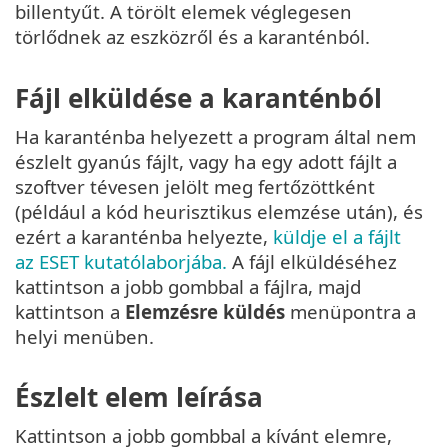
billentyűt. A törölt elemek véglegesen
törlődnek az eszközről és a karanténból.
Fájl elküldése a karanténból
Ha karanténba helyezett a program által nem
észlelt gyanús fájlt, vagy ha egy adott fájlt a
szoftver tévesen jelölt meg fertőzöttként
(például a kód heurisztikus elemzése után), és
ezért a karanténba helyezte,
küldje el a fájlt
az ESET kutatólaborjába.
A fájl elküldéséhez
kattintson a jobb gombbal a fájlra, majd
kattintson a
Elemzésre küldés
menüpontra a
helyi menüben.
Észlelt elem leírása
Kattintson a jobb gombbal a kívánt elemre,