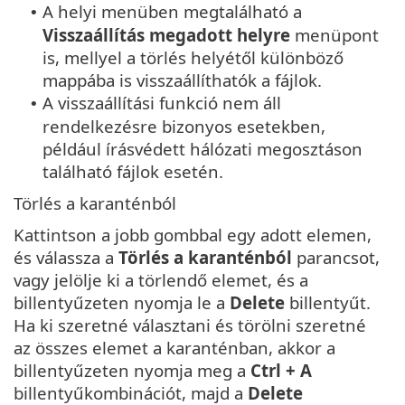
A helyi menüben megtalálható a
•
Visszaállítás megadott helyre
menüpont
is, mellyel a törlés helyétől különböző
mappába is visszaállíthatók a fájlok.
A visszaállítási funkció nem áll
•
rendelkezésre bizonyos esetekben,
például írásvédett hálózati megosztáson
található fájlok esetén.
Törlés a karanténból
Kattintson a jobb gombbal egy adott elemen,
és válassza a
Törlés a karanténból
parancsot,
vagy jelölje ki a törlendő elemet, és a
billentyűzeten nyomja le a
Delete
billentyűt.
Ha ki szeretné választani és törölni szeretné
az összes elemet a karanténban, akkor a
billentyűzeten nyomja meg a
Ctrl + A
billentyűkombinációt, majd a
Delete