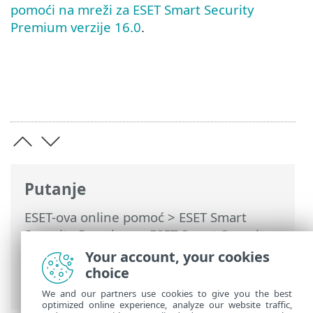
pomoći na mreži za ESET Smart Security
Premium verzije 16.0
.
Putanje
ESET-ova online pomoć
>
ESET Smart
Security Premium
>
ESET Smart Security
Premium
>
Sistemski preduvjeti
>
Your account, your cookies
Zastarjela verzija operacijskog sustava
choice
Microsoft Windows
We and our partners use cookies to give you the best
optimized online experience, analyze our website traffic,