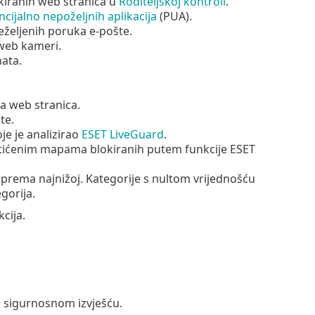
okiranih web stranica u
Roditeljskoj kontroli
.
cijalno nepoželjnih aplikacija
(PUA).
eželjenih poruka e-pošte.
 web kameri.
ata.
.
a web stranica.
te.
je je analizirao
ESET LiveGuard
.
štićenim mapama blokiranih putem funkcije ESET
e prema najnižoj. Kategorije s nultom vrijednošću
gorija.
cija.
u sigurnosnom izvješću.