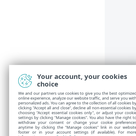
Your account, your cookies
choice
We and our partners use cookies to give you the best optimize
Poništi poda
online experience, analyze our website traffic, and serve you wit
potvrditi, osi
personalized ads. You can agree to the collection of all cookies b
>
Interaktiv
clicking "Accept all and close", decline all non-essential cookies b
choosing "Accept essential cookies only", or adjust your cooki
settings by clicking "Manage cookies". You also have the right t
withdraw your consent or change your cookie preference
anytime by clicking the "Manage cookies" link in our websit
footer or in your account settings (if available). For mor