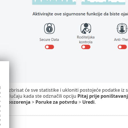
d
tke
izbrisat će sve statistike i ukloniti postojeće podatke i
h
m u slučaju kada ste odznačili opciju
Pitaj prije poništavanj
y
na upozorenja
>
Poruke za potvrdu
>
Uredi
.
y
e
o
s
e
e