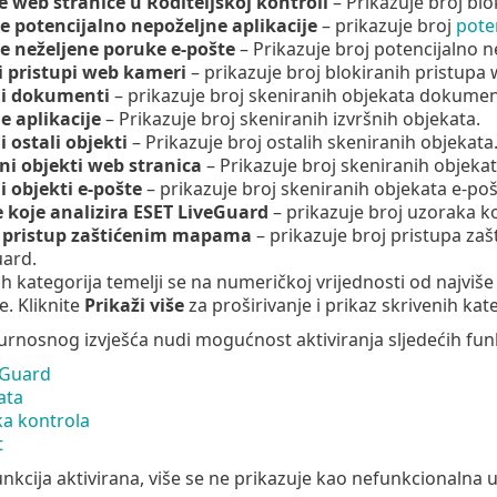
e web stranice u Roditeljskoj kontroli
– Prikazuje broj bl
e potencijalno nepoželjne aplikacije
– prikazuje broj
poten
e neželjene poruke e-pošte
– Prikazuje broj potencijalno n
i pristupi web kameri
– prikazuje broj blokiranih pristupa
ni dokumenti
– prikazuje broj skeniranih objekata dokumen
e aplikacije
– Prikazuje broj skeniranih izvršnih objekata.
 ostali objekti
– Prikazuje broj ostalih skeniranih objekata
ni objekti web stranica
– Prikazuje broj skeniranih objekat
i objekti e-pošte
– prikazuje broj skeniranih objekata e-poš
 koje analizira ESET LiveGuard
– prikazuje broj uzoraka ko
 pristup zaštićenim mapama
– prikazuje
broj pristupa za
uard.
ih kategorija temelji se na numeričkoj vrijednosti od najviš
e. Kliknite
Prikaži više
za proširivanje i prikaz skrivenih kate
gurnosnog izvješća nudi mogućnost aktiviranja sljedećih funk
eGuard
ata
ka kontrola
t
unkcija aktivirana, više se ne prikazuje kao nefunkcionalna 