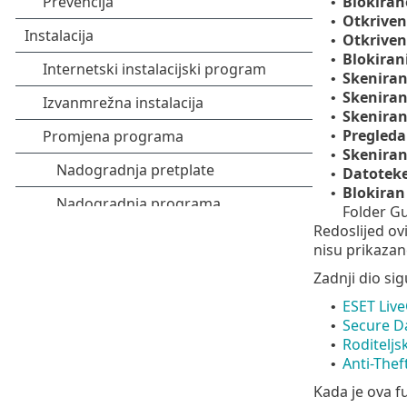
Blokiran
•
Otkriven
•
Otkriven
•
Blokiran
•
Skenira
•
Skeniran
•
Skenirani
•
Pregleda
•
Skeniran
•
Datoteke
•
Blokiran
•
Folder G
Redoslijed ov
nisu prikazan
Zadnji dio si
ESET Liv
•
Secure D
•
Roditeljs
•
Anti-Thef
•
Kada je ova f