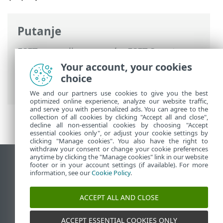
Putanje
ESET-ova online pomoć
>
ESET Smart
Security Premium
>
Rad s programom
Your account, your cookies
ESET Smart Security Premium
>
Pomoć i
choice
podrška
> ESET vijesti
We and our partners use cookies to give you the best
optimized online experience, analyze our website traffic,
and serve you with personalized ads. You can agree to the
collection of all cookies by clicking "Accept all and close",
decline all non-essential cookies by choosing "Accept
essential cookies only", or adjust your cookie settings by
clicking "Manage cookies". You also have the right to
withdraw your consent or change your cookie preferences
anytime by clicking the "Manage cookies" link in our website
Prikaži stranicu za radnu površinu
footer or in your account settings (if available). For more
information, see our
Cookie Policy
.
End of Life
ESET-ova baza znanja
ACCEPT ALL AND CLOSE
ESET-ov forum
ESET Status Portal
ACCEPT ESSENTIAL COOKIES ONLY