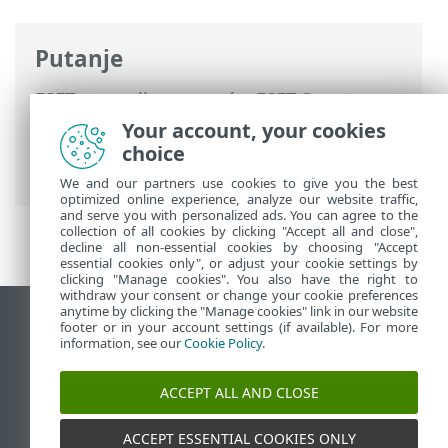
Putanje
ESET-ova online pomoć
>
ESET Smart
Security Premium
>
Napredno
Your account, your cookies
podešavanje
>
Zaštite
> Zaštita web
choice
pristupa
We and our partners use cookies to give you the best
optimized online experience, analyze our website traffic,
and serve you with personalized ads. You can agree to the
collection of all cookies by clicking "Accept all and close",
decline all non-essential cookies by choosing "Accept
essential cookies only", or adjust your cookie settings by
clicking "Manage cookies". You also have the right to
withdraw your consent or change your cookie preferences
anytime by clicking the "Manage cookies" link in our website
Prikaži stranicu za radnu površinu
footer or in your account settings (if available). For more
information, see our
Cookie Policy
.
End of Life
ESET-ova baza znanja
ACCEPT ALL AND CLOSE
ESET-ov forum
ESET Status Portal
ACCEPT ESSENTIAL COOKIES ONLY