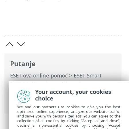
Putanje
ESET-ova online pomoć
>
ESET Smart
Security Premium
>
Napredno
podešavanje
>
Aktualizacija
>
Povrat
Your account, your cookies
nadogradnje
> Vremenski interval
choice
povrata
We and our partners use cookies to give you the best
optimized online experience, analyze our website traffic,
and serve you with personalized ads. You can agree to the
collection of all cookies by clicking "Accept all and close",
decline all non-essential cookies by choosing "Accept