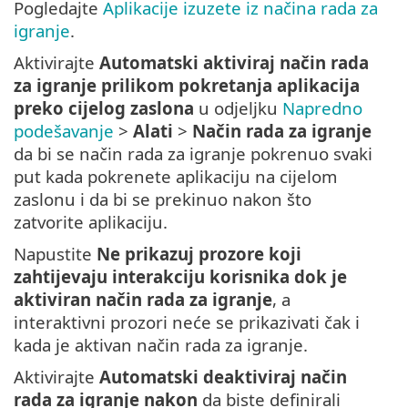
Pogledajte
Aplikacije izuzete iz načina rada za
igranje
.
Aktivirajte
Automatski aktiviraj način rada
za igranje prilikom pokretanja aplikacija
preko cijelog zaslona
u odjeljku
Napredno
podešavanje
>
Alati
>
Način rada za igranje
da bi se način rada za igranje pokrenuo svaki
put kada pokrenete aplikaciju na cijelom
zaslonu i da bi se prekinuo nakon što
zatvorite aplikaciju.
Napustite
Ne prikazuj prozore koji
zahtijevaju interakciju korisnika dok je
aktiviran način rada za igranje
, a
interaktivni prozori neće se prikazivati čak i
kada je aktivan način rada za igranje.
Aktivirajte
Automatski deaktiviraj način
rada za igranje nakon
da biste definirali