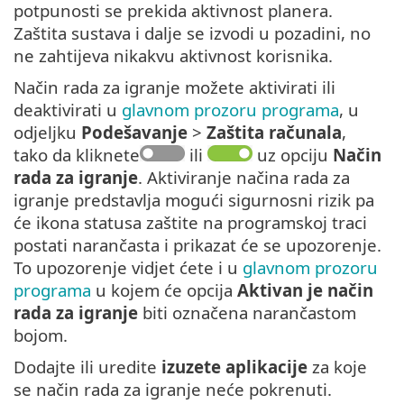
potpunosti se prekida aktivnost planera.
Zaštita sustava i dalje se izvodi u pozadini, no
ne zahtijeva nikakvu aktivnost korisnika.
Način rada za igranje možete aktivirati ili
deaktivirati u
glavnom prozoru programa
, u
odjeljku
Podešavanje
>
Zaštita računala
,
tako da kliknete
ili
uz opciju
Način
rada za igranje
. Aktiviranje načina rada za
igranje predstavlja mogući sigurnosni rizik pa
će ikona statusa zaštite na programskoj traci
postati narančasta i prikazat će se upozorenje.
To upozorenje vidjet ćete i u
glavnom prozoru
programa
u kojem će opcija
Aktivan je način
rada za igranje
biti označena narančastom
bojom.
Dodajte ili uredite
izuzete aplikacije
za koje
se način rada za igranje neće pokrenuti.