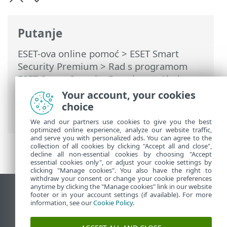
Putanje
ESET-ova online pomoć
>
ESET Smart
Security Premium
>
Rad s programom
ESET Smart Security Premium
>
Alati
>
Odabir uzorka za analizu
> Odabir uzorka
Your account, your cookies
za analizu – Neispravno identificirana
choice
web stranica
We and our partners use cookies to give you the best
optimized online experience, analyze our website traffic,
and serve you with personalized ads. You can agree to the
collection of all cookies by clicking "Accept all and close",
decline all non-essential cookies by choosing "Accept
essential cookies only", or adjust your cookie settings by
clicking "Manage cookies". You also have the right to
withdraw your consent or change your cookie preferences
anytime by clicking the "Manage cookies" link in our website
Prikaži stranicu za radnu površinu
footer or in your account settings (if available). For more
information, see our
Cookie Policy
.
End of Life
ESET-ova baza znanja