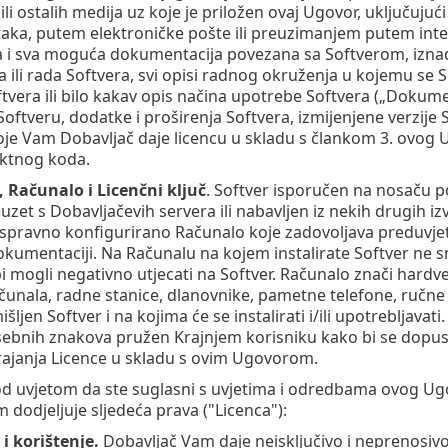
 ili ostalih medija uz koje je priložen ovaj Ugovor, uključu
ka, putem elektroničke pošte ili preuzimanjem putem internet
 i sva moguća dokumentacija povezana sa Softverom, iznad sv
a ili rada Softvera, svi opisi radnog okruženja u kojemu se 
oftvera ili bilo kakav opis načina upotrebe Softvera („Dokume
oftveru, dodatke i proširenja Softvera, izmijenjene verzi
oje Vam Dobavljač daje licencu u skladu s člankom 3. ovog Ug
ektnog koda.
, Računalo i Licenčni ključ
. Softver isporučen na nosaču 
uzet s Dobavljačevih servera ili nabavljen iz nekih drugih iz
a ispravno konfigurirano Računalo koje zadovoljava preduvje
okumentaciji. Na Računalu na kojem instalirate Softver ne smi
bi mogli negativno utjecati na Softver. Računalo znači hardv
čunala, radne stanice, dlanovnike, pametne telefone, ručne 
išljen Softver i na kojima će se instalirati i/ili upotrebljavati
osebnih znakova pružen Krajnjem korisniku kako bi se dopusti
ajanja Licence u skladu s ovim Ugovorom.
od uvjetom da ste suglasni s uvjetima i odredbama ovog Ugo
 dodjeljuje sljedeća prava ("Licenca"):
 i korištenje.
Dobavljač Vam daje neisključivo i neprenosivo 