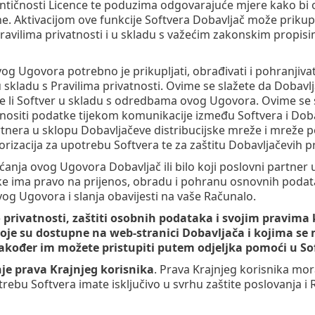
ntičnosti Licence te poduzima odgovarajuće mjere kako bi os
. Aktivacijom ove funkcije Softvera Dobavljač može prikupljat
avilima privatnosti i u skladu s važećim zakonskim propisim
og Ugovora potrebno je prikupljati, obrađivati i pohranji
 u skladu s Pravilima privatnosti. Ovime se slažete da Dobav
e li Softver u skladu s odredbama ovog Ugovora. Ovime se 
ositi podatke tijekom komunikacije između Softvera i Dobav
tnera u sklopu Dobavljačeve distribucijske mreže i mreže p
torizacija za upotrebu Softvera te za zaštitu Dobavljačevih p
anja ovog Ugovora Dobavljač ili bilo koji poslovni partner u
 ima pravo na prijenos, obradu i pohranu osnovnih podataka 
vog Ugovora i slanja obavijesti na vaše Računalo.
o privatnosti, zaštiti osobnih podataka i svojim pravima
koje su dostupne na web-stranici Dobavljača i kojima se
 Također im možete pristupiti putem odjeljka pomoći u So
je prava Krajnjeg korisnika
. Prava Krajnjeg korisnika mor
ebu Softvera imate isključivo u svrhu zaštite poslovanja i R