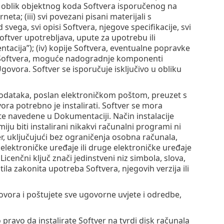
jući oblik objektnog koda Softvera isporučenog na
a; (iii) svi povezani pisani materijali s
ega, svi opisi Softvera, njegove specifikacije, svi
Softver upotrebljava, upute za upotrebu ili
ntacija”); (iv) kopije Softvera, eventualne popravke
je Softvera, moguće nadogradnje komponenti
ovora. Softver se isporučuje isključivo u obliku
podataka, poslan elektroničkom poštom, preuzet s
vora potrebno je instalirati. Softver se mora
te navedene u Dokumentaciji. Način instalacije
ju biti instalirani nikakvi računalni programi ni
er, uključujući bez ograničenja osobna računala,
elektroničke uređaje ili druge elektroničke uređaje
. Licenčni ključ znači jedinstveni niz simbola, slova,
la zakonita upotreba Softvera, njegovih verzija ili
vora i poštujete sve ugovorne uvjete i odredbe,
pravo da instalirate Softver na tvrdi disk računala