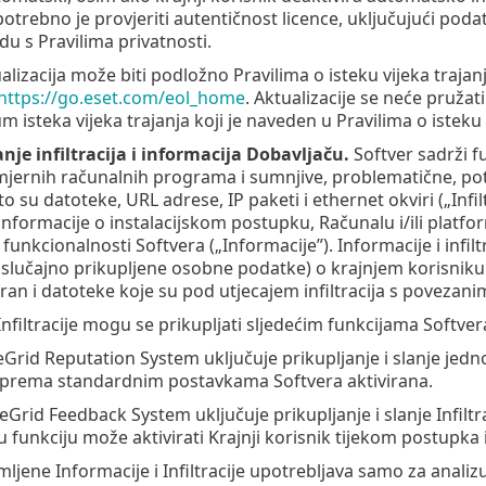
potrebno je provjeriti autentičnost licence, uključujući podatk
du s Pravilima privatnosti.
lizacija može biti podložno Pravilima o isteku vijeka trajanja
https://go.eset.com/eol_home
. Aktualizacije se neće pružati
isteka vijeka trajanja koji je naveden u Pravilima o isteku v
nje infiltracija i informacija Dobavljaču.
Softver sadrži fu
mjernih računalnih programa i sumnjive, problematične, pote
o su datoteke, URL adrese, IP paketi i ethernet okviri („Infiltr
 informacije o instalacijskom postupku, Računalu i/ili platfor
funkcionalnosti Softvera („Informacije”). Informacije i infi
 slučajno prikupljene osobne podatke) o krajnjem korisniku 
liran i datoteke koje su pod utjecajem infiltracija s poveza
Infiltracije mogu se prikupljati sljedećim funkcijama Softver
veGrid Reputation System uključuje prikupljanje i slanje jedn
e prema standardnim postavkama Softvera aktivirana.
LiveGrid Feedback System uključuje prikupljanje i slanje Inf
 funkciju može aktivirati Krajnji korisnik tijekom postupka i
ljene Informacije i Infiltracije upotrebljava samo za analizu i