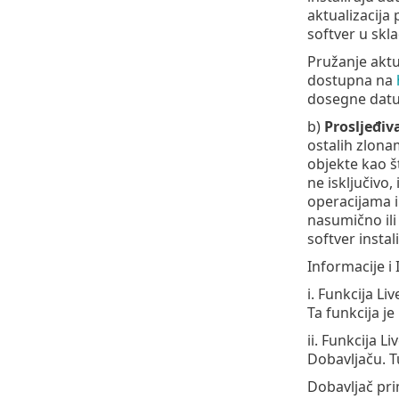
aktualizacija 
softver u skla
Pružanje aktua
dostupna na
dosegne datum 
b)
Prosljeđiva
ostalih zlona
objekte kao št
ne isključivo,
operacijama i 
nasumično ili
softver insta
Informacije i 
i. Funkcija Li
Ta funkcija j
ii. Funkcija 
Dobavljaču. Tu
Dobavljač prim