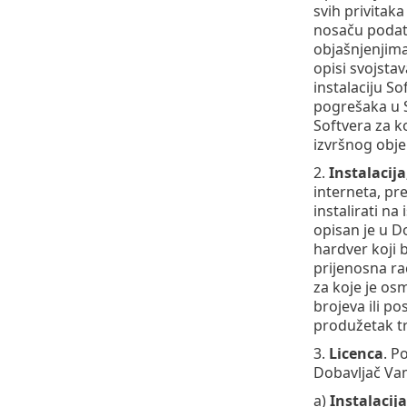
svih privitaka
nosaču podata
objašnjenjima
opisi svojstav
instalaciju S
pogrešaka u S
Softvera za k
izvršnog obj
2.
Instalacija
interneta, pre
instalirati n
opisan je u D
hardver koji 
prijenosna ra
za koje je osm
brojeva ili p
produžetak tr
3.
Licenca
. P
Dobavljač Vam
a)
Instalacija