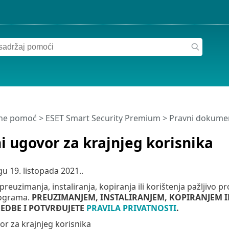
ine pomoć
>
ESET Smart Security Premium
>
Pravni dokument
i ugovor za krajnjeg korisnika
agu
19. listopada 2021.
.
preuzimanja, instaliranja, kopiranja ili korištenja pažljivo p
rograma.
PREUZIMANJEM, INSTALIRANJEM, KOPIRANJEM 
REDBE I POTVRĐUJETE
PRAVILA PRIVATNOSTI
.
or za krajnjeg korisnika