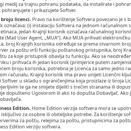
rugi medij za trajnu pohranu podataka, da instalirate i pohr
 pohranjujete i prikazujete Softver.
broju licenci.
Pravo na korištenje Softvera povezano je s b
ik označava: (i) instalaciju Softvera na jednom računalnom s
etinaca, jedan Krajnji korisnik označava računalnog korisn
te (Mail User Agent, „MUA“). Ako MUA prihvati elektroničku 
ka, broj Krajnjih korisnika određuje se prema stvarnom broju
rver za poštu vrši funkciju poštanskog pristupnika, broj Kraj
štu za koje pristupnik obavlja tu funkciju. Ako se neodređ
ku i prihvaća ih jedan korisnik (primjerice putem zamjenskih
ćem broju korisnika, potrebna je Licenca za samo jedno raču
m računalu. Krajnji korisnik ima pravo unijeti Licenčni klju
 Softver u skladu s ograničenjima koja proizlaze iz broja Lice
erljivim te ga ne smijete dijeliti s trećim stranama ili dop
ije dopušteno Ugovorom ili ako to dopušta Dobavljač. Ako 
Dobavljača.
ness Edition.
Home Edition verzija softvera mora se upotrebl
 isključivo za osobne ili obiteljske potrebe. Za korištenje s
erverima za poštu, relejima za poštu, pristupnicima za poštu
ess Edition verziju softvera.