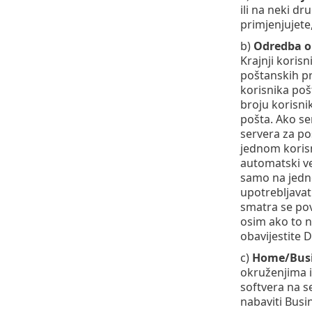
ili na neki d
primjenjujete,
b)
Odredba o 
Krajnji korisn
poštanskih pr
korisnika poš
broju korisni
pošta. Ako se
servera za po
jednom korisni
automatski ve
samo na jedno
upotrebljavati
smatra se povj
osim ako to n
obavijestite 
c)
Home/Busi
okruženjima i
softvera na s
nabaviti Busin