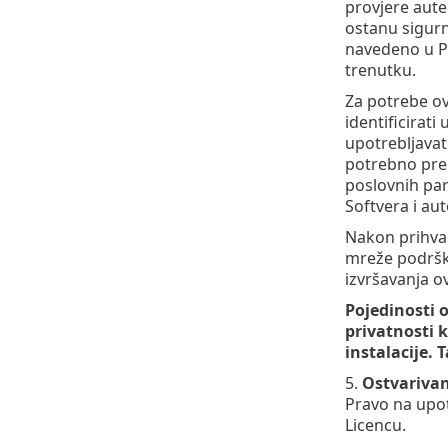
provjere aute
ostanu sigurne
navedeno u Pr
trenutku.
Za potrebe ov
identificirati
upotrebljavat
potrebno pren
poslovnih par
Softvera i au
Nakon prihvać
mreže podrške
izvršavanja o
Pojedinosti 
privatnosti 
instalacije.
5.
Ostvarivan
Pravo na upotr
Licencu.