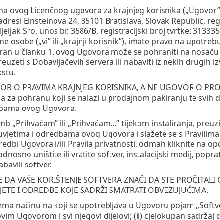
a ovog Licenčnog ugovora za krajnjeg korisnika („Ugovor”) s
adresi Einsteinova 24, 85101 Bratislava, Slovak Republic, r
djeljak Sro, unos br. 3586/B, registracijski broj tvrtke: 3133353
avne osobe („vi” ili „krajnji korisnik”), imate pravo na upot
iran u članku 1. ovog Ugovora može se pohraniti na nosaču
preuzeti s Dobavljačevih servera ili nabaviti iz nekih drugi
kstu.
R O PRAVIMA KRAJNJEG KORISNIKA, A NE UGOVOR O PRODAJI.
ja za pohranu koji se nalazi u prodajnom pakiranju te svih dr
bama ovog Ugovora.
b „Prihvaćam” ili „Prihvaćam...” tijekom instaliranja, preuz
uvjetima i odredbama ovog Ugovora i slažete se s Pravilima p
bi Ugovora i/ili Pravila privatnosti, odmah kliknite na opcij
nosno uništite ili vratite softver, instalacijski medij, popr
abavili softver.
 DA VAŠE KORIŠTENJE SOFTVERA ZNAČI DA STE PROČITALI 
JETE I ODREDBE KOJE SADRŽI SMATRATI OBVEZUJUĆIMA.
ma načinu na koji se upotrebljava u Ugovoru pojam „Softver”
ovim Ugovorom i svi njegovi dijelovi; (ii) cjelokupan sadrža