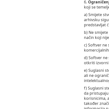
6.
Ograničenj
koji se temelj
a) Smijete st
arhivsku sigu
predstavljat
b) Ne smijete 
način koji ni
c) Softver ne 
komercijalnih
d) Softver ne
otkriti izvor
e) Suglasni st
ali ne ograni
intelektualnog
f) Suglasni st
da pristupaju
korisnicima, 
također znači
informacija n