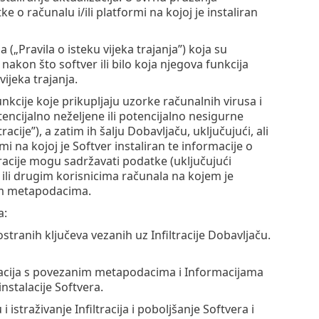
e o računalu i/ili platformi na kojoj je instaliran
 („Pravila o isteku vijeka trajanja”) koja su
 nakon što softver ili bilo koja njegova funkcija
ijeka trajanja.
nkcije koje prikupljaju uzorke računalnih virusa i
ncijalno neželjene ili potencijalno nesigurne
acije”), a zatim ih šalju Dobavljaču, uključujući, ali
mi na kojoj je Softver instaliran te informacije o
ltracije mogu sadržavati podatke (uključujući
ili drugim korisnicima računala na kojem je
nim metapodacima.
a:
ostranih ključeva vezanih uz Infiltracije Dobavljaču.
iltracija s povezanim metapodacima i Informacijama
nstalacije Softvera.
 istraživanje Infiltracija i poboljšanje Softvera i