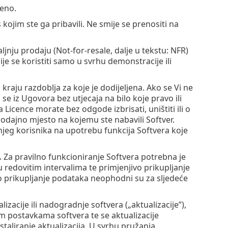
čeno.
kojim ste ga pribavili. Ne smije se prenositi na
daljnju prodaju (Not-for-resale, dalje u tekstu: NFR)
ije se koristiti samo u svrhu demonstracije ili
raju razdoblja za koje je dodijeljena. Ako se Vi ne
e iz Ugovora bez utjecaja na bilo koje pravo ili
Licence morate bez odgode izbrisati, uništiti ili o
 prodajno mjesto na kojemu ste nabavili Softver.
njeg korisnika na upotrebu funkcija Softvera koje
.
Za pravilno funkcioniranje Softvera potrebna je
u redovitim intervalima te primjenjivo prikupljanje
vo prikupljanje podataka neophodni su za sljedeće
acije ili nadogradnje softvera („aktualizacije”),
nim postavkama softvera te se aktualizacije
staliranje aktualizacija. U svrhu pružanja