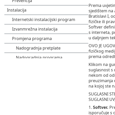
Prema uvjetim
sjedištem na 
Bratislavi I, o
fizičke ili pr
Softver defin
s interneta, 
u daljnjem te
OVO JE UGOVO
fizičkog medi
prema odred
Klikom na gum
suglasnost s 
nekom od odred
preuzimanja od
na kojoj ste n
SUGLASNI STE
SUGLASNI UV
1.
Softver.
Pre
isporučuje s 