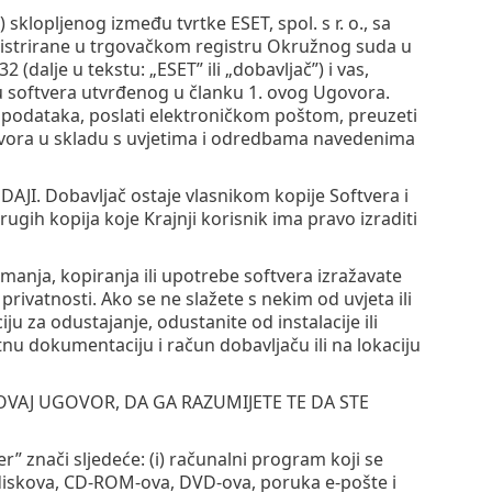
klopljenog između tvrtke ESET, spol. s r. o., sa
egistrirane u trgovačkom registru Okružnog suda u
2 (dalje u tekstu: „ESET” ili „dobavljač”) i vas,
rebu softvera utvrđenog u članku 1. ovog Ugovora.
 podataka, poslati elektroničkom poštom, preuzeti
h izvora u skladu s uvjetima i odredbama navedenima
 Dobavljač ostaje vlasnikom kopije Softvera i
ugih kopija koje Krajnji korisnik ima pravo izraditi
imanja, kopiranja ili upotrebe softvera izražavate
rivatnosti. Ako se ne slažete s nekim od uvjeta ili
u za odustajanje, odustanite od instalacije ili
atnu dokumentaciju i račun dobavljaču ili na lokaciju
OVAJ UGOVOR, DA GA RAZUMIJETE TE DA STE
 znači sljedeće: (i) računalni program koji se
j diskova, CD-ROM-ova, DVD-ova, poruka e-pošte i