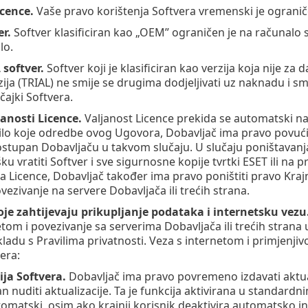
icence.
Vaše pravo korištenja Softvera vremenski je ograni
r.
Softver klasificiran kao „OEM” ograničen je na računalo s 
lo.
softver.
Softver koji je klasificiran kao verzija koja nije za 
zija (TRIAL) ne smije se drugima dodjeljivati uz naknadu i sm
čajki Softvera.
janosti Licence.
Valjanost Licence prekida se automatski na k
ilo koje odredbe ovog Ugovora, Dobavljač ima pravo povući s
dostupan Dobavljaču u takvom slučaju. U slučaju poništavanja 
ku vratiti Softver i sve sigurnosne kopije tvrtki ESET ili na
 Licence, Dobavljač također ima pravo poništiti pravo Kraj
vezivanje na servere Dobavljača ili trećih strana.
oje zahtijevaju prikupljanje podataka i internetsku vezu
etom i povezivanje sa serverima Dobavljača ili trećih strana 
ladu s Pravilima privatnosti. Veza s internetom i primjenji
era:
ija Softvera.
Dobavljač ima pravo povremeno izdavati aktualiz
an nuditi aktualizacije. Ta je funkcija aktivirana u standard
tomatski, osim ako krajnji korisnik deaktivira automatsko in