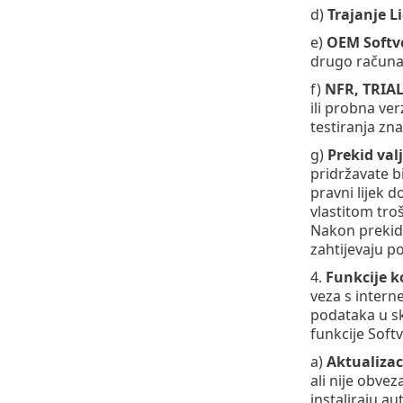
d)
Trajanje L
e)
OEM Softve
drugo računa
f)
NFR, TRIAL 
ili probna ver
testiranja zna
g)
Prekid val
pridržavate b
pravni lijek 
vlastitom troš
Nakon prekida
zahtijevaju po
4.
Funkcije k
veza s intern
podataka u sk
funkcije Softv
a)
Aktualizac
ali nije obvez
instaliraju au