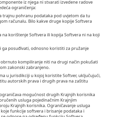
i komponente iz njega ni stvarati izvedene radove
jedeća ograničenja:
 za trajnu pohranu podataka pod uvjetom da tu
ugom računalu. Bilo kakve druge kopije Softvera
a na korištenje Softvera ili kopija Softvera ni na koji
ti ga posuđivati, odnosno koristiti za pružanje
i obrnuto kompiliranje niti na drugi način pokušati
jekom zakonski zabranjeno.
u jurisdikciji u kojoj koristite Softver, uključujući,
titu autorskih prava i drugih prava na zaštitu
 ne ograničava mogućnost drugih Krajnjih korisnika
poručenih usluga pojedinačnim Krajnjim
oju Krajnjih korisnika. Ograničavanje usluga
je funkcije softvera i brisanje podataka i
ji se odnose na određenu funkciju Softvera.