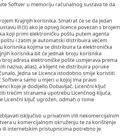
anite Softver u memoriju računalnog sustava te da
rojem Krajnjih korisnika. Smatrat će se da jedan
ustavu ili (ii) ako je opseg licence povezan s brojem
ika koji primi elektroničku poštu putem agenta
poštu i zatim je automatski distribuira većem
 korisnika kojima se distribuira ta elektronička
njih korisnika bit će jednak broju korisnika
en broj adresa elektroničke pošte usmjerava prema
 naziva, alias), a klijent ne distribuira poruke
nalo. Jedna se Licenca istodobno smije koristiti
č Softvera samo u mjeri u kojoj ima pravo
nci koje je dodijelio Dobavljač. Licenčni ključ
ustiti trećim stranama upotrebu Licenčnog ključa,
je Licenčni ključ ugrožen, odmah o tome
javati isključivo u privatnim i/ili nekomercijalnim
oftvera u komercijalnom okruženju te za korištenje
 ili internetskim pristupnicima potrebno je