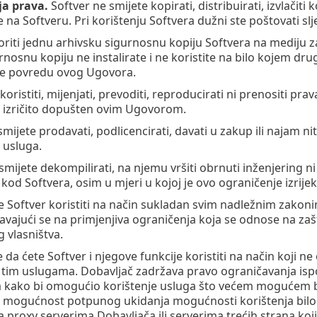
a prava.
Softver ne smijete kopirati, distribuirati, izvlačit
e na Softveru. Pri korištenju Softvera dužni ste poštovati sl
voriti jednu arhivsku sigurnosnu kopiju Softvera na mediju
rnosnu kopiju ne instalirate i ne koristite na bilo kojem dr
 će povredu ovog Ugovora.
koristiti, mijenjati, prevoditi, reproducirati ni prenositi prav
je izričito dopušten ovim Ugovorom.
smijete prodavati, podlicencirati, davati u zakup ili najam ni
 usluga.
 smijete dekompilirati, na njemu vršiti obrnuti inženjering n
ni kod Softvera, osim u mjeri u kojoj je ovo ograničenje izri
e Softver koristiti na način sukladan svim nadležnim zakonima 
čavajući se na primjenjiva ograničenja koja se odnose na zaš
 vlasništva.
e da ćete Softver i njegove funkcije koristiti na način koji
 tim uslugama. Dobavljač zadržava pravo ograničavanja is
a kako bi omogućio korištenje usluga što većem mogućem br
 mogućnost potpunog ukidanja mogućnosti korištenja bilo ko
a proxy serverima Dobavljača ili serverima trećih strana ko