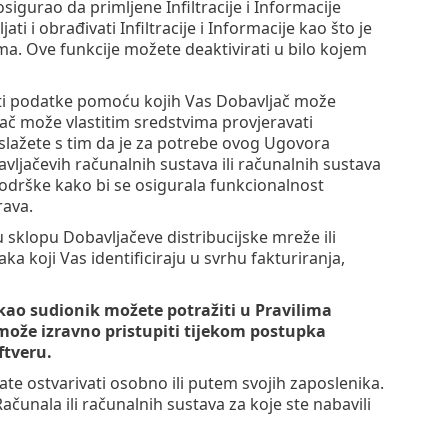
igurao da primljene Infiltracije i Informacije
i i obrađivati Infiltracije i Informacije kao što je
a. Ove funkcije možete deaktivirati u bilo kojem
vati podatke pomoću kojih Vas Dobavljač može
ljač može vlastitim sredstvima provjeravati
slažete s tim da je za potrebe ovog Ugovora
ljačevih računalnih sustava ili računalnih sustava
odrške kako bi se osigurala funkcionalnost
rava.
 sklopu Dobavljačeve distribucijske mreže ili
koji Vas identificiraju u svrhu fakturiranja,
 kao sudionik možete potražiti u Pravilima
 može izravno pristupiti tijekom postupka
ftveru.
ate ostvarivati osobno ili putem svojih zaposlenika.
ačunala ili računalnih sustava za koje ste nabavili