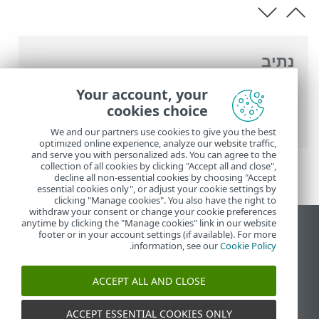
נתיב
העזרה המקוונת של ESET
>
ESET Smart
Your account, your
ESET Smart Security
>
Security Premium
cookies choice
Premium
> מה חדש
We and our partners use cookies to give you the best
optimized online experience, analyze our website traffic,
and serve you with personalized ads. You can agree to the
collection of all cookies by clicking "Accept all and close",
decline all non-essential cookies by choosing "Accept
essential cookies only", or adjust your cookie settings by
clicking "Manage cookies". You also have the right to
withdraw your consent or change your cookie preferences
anytime by clicking the "Manage cookies" link in our website
הצג את האתר למחשב
footer or in your account settings (if available). For more
.
information, see our
Cookie Policy
End of Life
מאגר הידע של ESET
ACCEPT ALL AND CLOSE
הפורום של ESET
ESET Status Portal
ACCEPT ESSENTIAL COOKIES ONLY