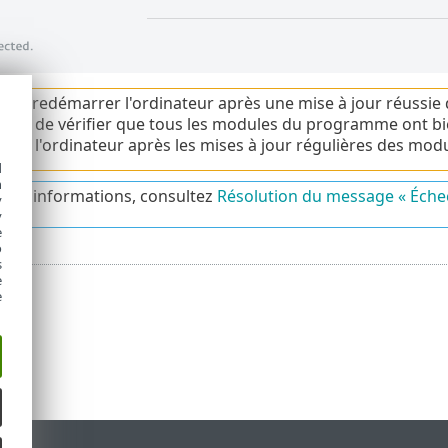
vez redémarrer l'ordinateur après une mise à jour réussie
 afin de vérifier que tous les modules du programme ont bien
rer l'ordinateur après les mises à jour régulières des modu
d
h
us d'informations, consultez
Résolution du message « Échec
y
y
e
o
s
e
e