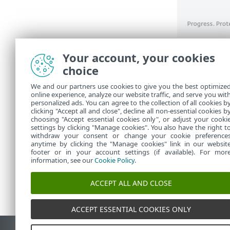
Vous de
Your account, your cookies
version
choice
redémar
We and our partners use cookies to give you the best optimize
online experience, analyze our website traffic, and serve you wit
Pour pl
personalized ads. You can agree to the collection of all cookies b
clicking "Accept all and close", decline all non-essential cookies b
choosing "Accept essential cookies only", or adjust your cooki
settings by clicking "Manage cookies". You also have the right t
withdraw your consent or change your cookie preference
anytime by clicking the "Manage cookies" link in our websit
footer or in your account settings (if available). For mor
information, see our
Cookie Policy
.
ACCEPT ALL AND CLOSE
ACCEPT ESSENTIAL COOKIES ONLY