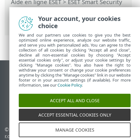
Aide en ligne ESET
>
ESET Smart Security
Premium
>
Utilisation d'ESET Smart
Security Premium
>
Aide et assistance
>
Your account, your cookies
Assistance technique
choice
We and our partners use cookies to give you the best
optimized online experience, analyze our website traffic,
and serve you with personalized ads. You can agree to the
collection of all cookies by clicking "Accept all and close",
decline all non-essential cookies by choosing "Accept
essential cookies only", or adjust your cookie settings by
clicking "Manage cookies". You also have the right to
withdraw your consent or change your cookie preferences
Afficher le site des postes de travail
anytime by clicking the "Manage cookies" link in our website
footer or in your account settings (if available). For more
End of Life
information, see our
Cookie Policy
.
Base de connaissances ESET
Forum ESET
ACCEPT ALL AND CLOSE
ESET Status Portal
Support régional
ACCEPT ESSENTIAL COOKIES ONLY
© 1992 - 2025 ESET, spol. s
Gérer les cookies
MANAGE COOKIES
r.o. - Tous droits réservés.
Politique relative aux