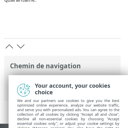
Chemin de navigation
Aide en ligne ESET
>
ESET Smart Security
Premium
>
Utilisation d'ESET Smart
Your account, your cookies
Security Premium
>
Outils
> Quarantaine
choice
We and our partners use cookies to give you the best
optimized online experience, analyze our website traffic,
and serve you with personalized ads. You can agree to the
collection of all cookies by clicking "Accept all and close",
decline all non-essential cookies by choosing "Accept
essential cookies only", or adjust your cookie settings by