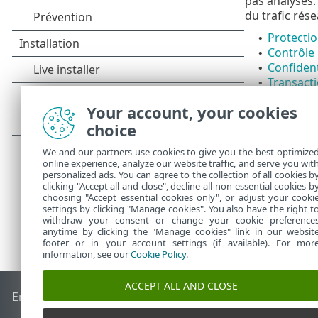
pas analysés.
du trafic rése
Protectio
•
Contrôle 
•
Confident
•
Transacti
•
SSL/TLS
•
Your account, your cookies
Protecti
•
Protectio
choice
•
We and our partners use cookies to give you the best optimize
online experience, analyze our website traffic, and serve you wit
personalized ads. You can agree to the collection of all cookies b
clicking "Accept all and close", decline all non-essential cookies b
choosing "Accept essential cookies only", or adjust your cooki
settings by clicking "Manage cookies". You also have the right t
withdraw your consent or change your cookie preference
anytime by clicking the "Manage cookies" link in our websit
footer or in your account settings (if available). For mor
information, see our
Cookie Policy
.
ACCEPT ALL AND CLOSE
End of Life
Base de connaissances ESET
Forum ESET
ESET S