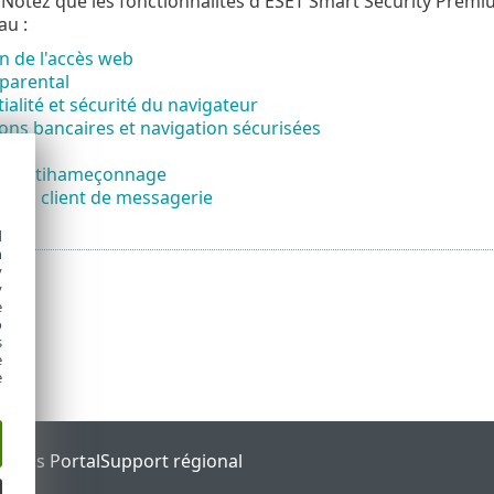
 Notez que les fonctionnalités d'ESET Smart Security Premium
au :
n de l'accès web
parental
ialité et sécurité du navigateur
ons bancaires et navigation sécurisées
on antihameçonnage
n du client de messagerie
d
h
y
y
e
o
s
e
e
tatus Portal
Support régional