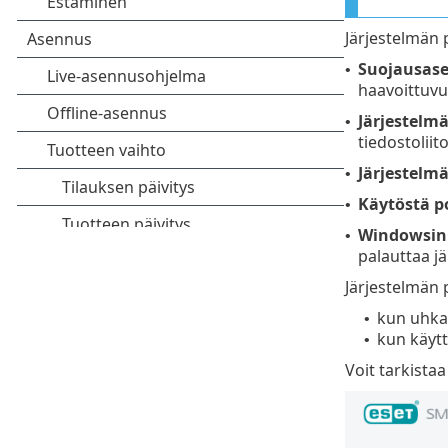
Järjestelmän 
Suojausase
•
haavoittuvu
Järjestelm
•
tiedostoliito
Järjestelm
•
Käytöstä p
•
Windowsin 
•
palauttaa j
Järjestelmän 
kun uhka
•
kun käytt
•
Voit tarkista