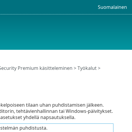
Suomalainen
Security Premium käsitteleminen
>
Työkalut
>
tökelpoiseen tilaan uhan puhdistamisen jälkeen.
ditorin, tehtävienhallinnan tai Windows-päivitykset.
-asetukset yhdellä napsautuksella.
jestelmän puhdistusta.