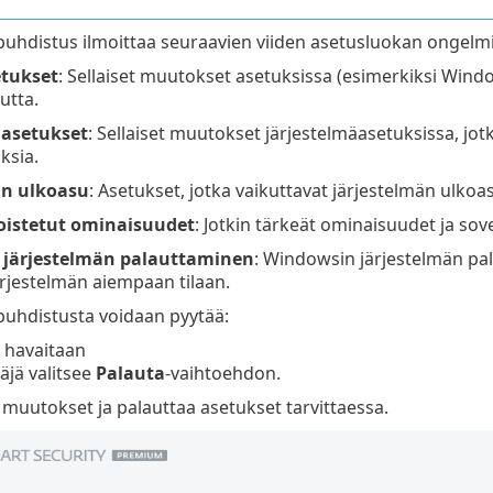
puhdistus ilmoittaa seuraavien viiden asetusluokan ongelmi
tukset
: Sellaiset muutokset asetuksissa (esimerkiksi Windo
utta.
äasetukset
: Sellaiset muutokset järjestelmäasetuksissa, jo
ksia.
än ulkoasu
: Asetukset, jotka vaikuttavat järjestelmän ulk
oistetut ominaisuudet
: Jotkin tärkeät ominaisuudet ja sov
järjestelmän palauttaminen
: Windowsin järjestelmän pal
ärjestelmän aiempaan tilaan.
puhdistusta voidaan pyytää:
 havaitaan
äjä valitsee
Palauta
-vaihtoehdon.
a muutokset ja palauttaa asetukset tarvittaessa.