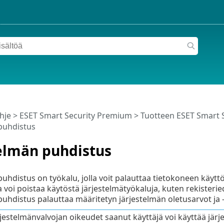
hje
>
ESET Smart Security Premium
>
Tuotteen ESET Smart 
puhdistus
telmän puhdistus
puhdistus on työkalu, jolla voit palauttaa tietokoneen käyt
 voi poistaa käytöstä järjestelmätyökaluja, kuten rekisterie
puhdistus palauttaa määritetyn järjestelmän oletusarvot ja 
rjestelmänvalvojan oikeudet saanut käyttäjä voi käyttää jär