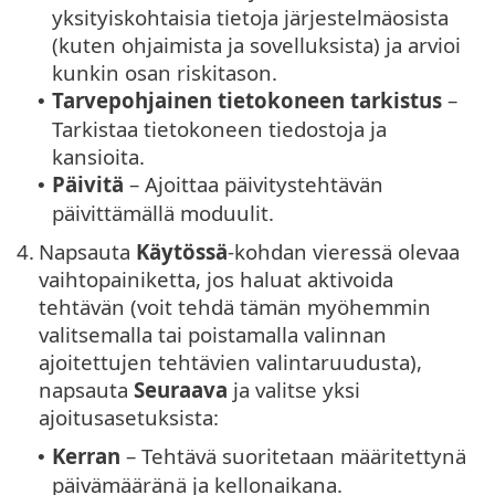
yksityiskohtaisia tietoja järjestelmäosista
(kuten ohjaimista ja sovelluksista) ja arvioi
kunkin osan riskitason.
Tarvepohjainen tietokoneen tarkistus
–
•
Tarkistaa tietokoneen tiedostoja ja
kansioita.
Päivitä
– Ajoittaa päivitystehtävän
•
päivittämällä moduulit.
4.
Napsauta
Käytössä
-kohdan vieressä olevaa
vaihtopainiketta, jos haluat aktivoida
tehtävän (voit tehdä tämän myöhemmin
valitsemalla tai poistamalla valinnan
ajoitettujen tehtävien valintaruudusta),
napsauta
Seuraava
ja valitse yksi
ajoitusasetuksista:
Kerran
– Tehtävä suoritetaan määritettynä
•
päivämääränä ja kellonaikana.