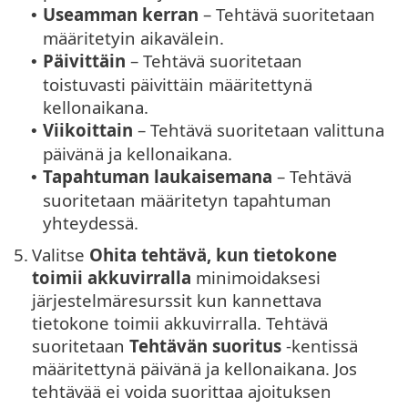
Useamman kerran
– Tehtävä suoritetaan
•
määritetyin aikavälein.
Päivittäin
– Tehtävä suoritetaan
•
toistuvasti päivittäin määritettynä
kellonaikana.
Viikoittain
– Tehtävä suoritetaan valittuna
•
päivänä ja kellonaikana.
Tapahtuman laukaisemana
– Tehtävä
•
suoritetaan määritetyn tapahtuman
yhteydessä.
5.
Valitse
Ohita tehtävä, kun tietokone
toimii akkuvirralla
minimoidaksesi
järjestelmäresurssit kun kannettava
tietokone toimii akkuvirralla. Tehtävä
suoritetaan
Tehtävän suoritus
-kentissä
määritettynä päivänä ja kellonaikana. Jos
tehtävää ei voida suorittaa ajoituksen