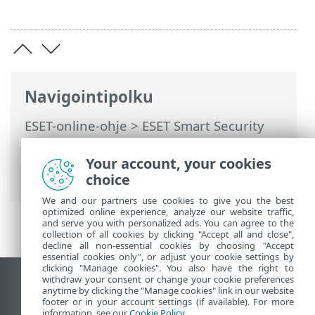
Navigointipolku
ESET-online-ohje
>
ESET Smart Security
Premium
>
Tuotteen ESET Smart Security
Premium käsitteleminen
>
Työkalut
>
Your account, your cookies
Ajastin
choice
We and our partners use cookies to give you the best
optimized online experience, analyze our website traffic,
and serve you with personalized ads. You can agree to the
collection of all cookies by clicking "Accept all and close",
decline all non-essential cookies by choosing "Accept
essential cookies only", or adjust your cookie settings by
clicking "Manage cookies". You also have the right to
withdraw your consent or change your cookie preferences
Näytä tietokonesivusto
anytime by clicking the "Manage cookies" link in our website
footer or in your account settings (if available). For more
End of Life
information, see our
Cookie Policy
.