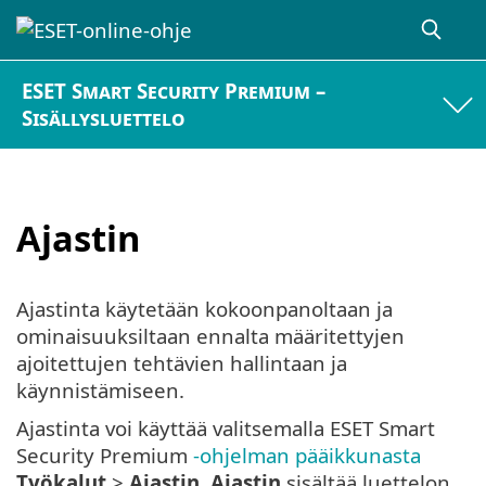
ESET Smart Security Premium –
Sisällysluettelo
Ajastin
Ajastinta käytetään kokoonpanoltaan ja
ominaisuuksiltaan ennalta määritettyjen
ajoitettujen tehtävien hallintaan ja
käynnistämiseen.
Ajastinta voi käyttää valitsemalla ESET Smart
Security Premium
-ohjelman pääikkunasta
Työkalut
>
Ajastin
.
Ajastin
sisältää luettelon