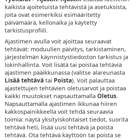
kaikista ajoitetuista tehtävistä ja asetuksista,
joita ovat esimerkiksi esimääritetty
päivämäärä, kellonaika ja käytetty
tarkistusprofiili.
Ajastimen avulla voit ajoittaa seuraavat
tehtävät: moduulien päivitys, tarkistaminen,
järjestelmän käynnistystiedoston tarkistus ja
lokinhallinta. Voit lisätä tai poistaa tehtäviä
ajastimen pääikkunassa (valitse alareunasta
Lisää tehtävä
tai
Poista
). Voit palauttaa
ajastettujen tehtävien oletusarvot ja poistaa
kaikki muutokset napsauttamalla
Oletus
.
Napsauttamalla ajastimen ikkunaa hiiren
kakkospainikkeella voit tehdä seuraavia
toimia: näytä yksityiskohtaiset tiedot, suorita
tehtävä heti, lisää uusi tehtävä ja poista
tehtävä. Ota tehtävä käyttöön tai poista se