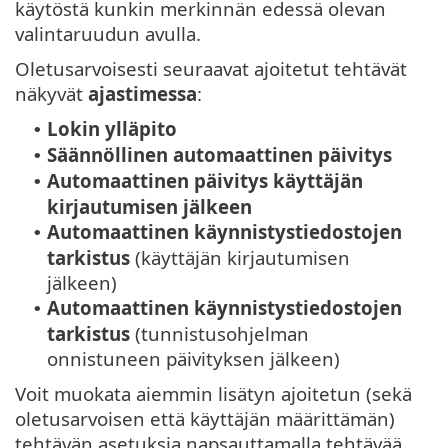
käytöstä kunkin merkinnän edessä olevan
valintaruudun avulla.
Oletusarvoisesti seuraavat ajoitetut tehtävät
näkyvät
ajastimessa
:
Lokin ylläpito
•
Säännöllinen automaattinen päivitys
•
Automaattinen päivitys käyttäjän
•
kirjautumisen jälkeen
Automaattinen käynnistystiedostojen
•
tarkistus
(käyttäjän kirjautumisen
jälkeen)
Automaattinen käynnistystiedostojen
•
tarkistus
(tunnistusohjelman
onnistuneen päivityksen jälkeen)
Voit muokata aiemmin lisätyn ajoitetun (sekä
oletusarvoisen että käyttäjän määrittämän)
tehtävän asetuksia napsauttamalla tehtävää